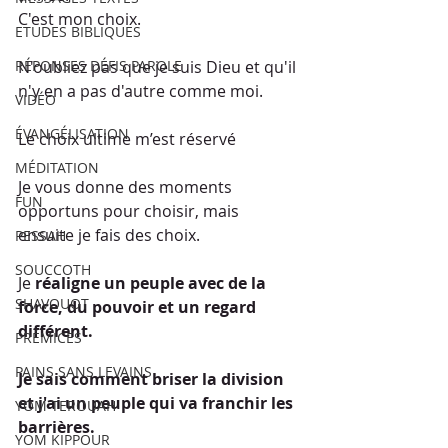
C'est mon choix.
ETUDES BIBLIQUES
RÉPONSES DÉFIS PAROLE
N'oubliez pas que je suis Dieu et qu'il 
n'y en a pas d'autre comme moi.
VIDÉO
ÉVANGÉLISATION
Le choix ultime m’est réservé 
MÉDITATION
Je vous donne des moments 
FUN
opportuns pour choisir, mais 
ensuite je fais des choix.
PESSAH
SOUCCOTH
Je 
réaligne un peuple avec de la 
SHAVOUOT
force, du pouvoir et un regard 
différent.
PRÉMICES
PAINS SANS LEVAINS
Je sais comment briser la division 
et j'ai un peuple qui va franchir les 
YOM TEROUAH
barrières.
YOM KIPPOUR