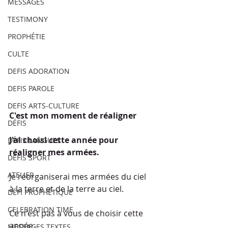
MESSAGES
TESTIMONY
PROPHÉTIE
CULTE
DEFIS ADORATION
DEFIS PAROLE
DEFIS ARTS-CULTURE
C'est mon moment de réaligner 
DÉFIS
J'ai choisi cette année pour 
DÉFIS LANGUES
réaligner mes armées.
DÉFIS SPORT
ATELIER
Je réorganiserai mes armées du ciel 
à la terre et de la terre au ciel. 
DÉFI PROPHÉTIQUE
CELEBRATION TIME
Ce n'est pas à vous de choisir cette 
année.
MESSAGES TEXTES