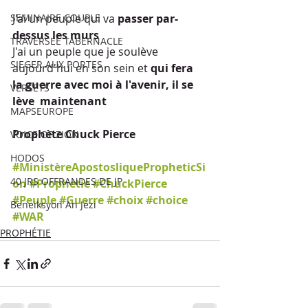
SEMINAIRE COUPLE
J'ai un peuple qui va 
passer par-
dessus les murs
TRAVERSEE TABERNACLE
J'ai un peuple que je soulève 
SIEGER AUX PORTES
aujourd'hui en son sein et 
qui fera 
la guerre avec moi à l'avenir, il se 
VERSETS
lève  maintenant
MAPSEUROPE
Prophète Chuck Pierce
VOICE OF ZION
HODOS
#MinistèreApostosliquePropheticSi
40 JRS OFFRANDES DE JP
on
#Prophetie
#ChuckPierce
#Peuple
#Guerre
#choix
#choice
Beneiksyon An Jézi
#WAR
PROPHÉTIE