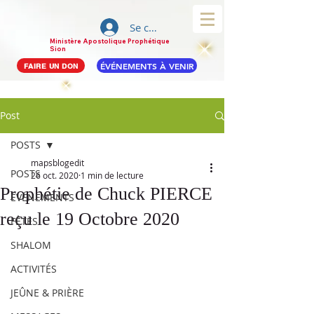
Se connecter
Ministère Apostolique Prophétique
Sion
ÉVÉNEMENTS À VENIR
FAIRE UN DON
Post
POSTS
mapsblogedit
POSTS
26 oct. 2020
1 min de lecture
Prophétie de Chuck PIERCE
ÉVÉNEMENTS
reçu le 19 Octobre 2020
FÊTES
SHALOM
ACTIVITÉS
JEÛNE & PRIÈRE