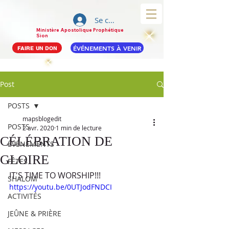
Se connecter
Ministère Apostolique Prophétique
Sion
ÉVÉNEMENTS À VENIR
FAIRE UN DON
Post
POSTS
mapsblogedit
POSTS
2 avr. 2020
1 min de lecture
CÉLÉBRATION DE
ÉVÉNEMENTS
GLOIRE
FÊTES
IT'S TIME TO WORSHIP!!!
SHALOM
https://youtu.be/0UTJodFNDCI
ACTIVITÉS
JEÛNE & PRIÈRE