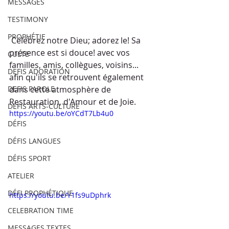
MESSAGES
TESTIMONY
PROPHÉTIE
 Célébrez notre Dieu; adorez le! Sa 
présence est si douce! avec vos 
CULTE
familles, amis, collègues, voisins... 
DEFIS ADORATION
afin qu'ils se retrouvent également 
dans cette atmosphère de 
DEFIS PAROLE
Restauration, d'Amour et de Joie.
DEFIS ARTS-CULTURE
https://youtu.be/oYCdT7Lb4u0
DÉFIS
DÉFIS LANGUES
DÉFIS SPORT
ATELIER
DÉFI PROPHÉTIQUE
https://youtu.be/Y1fs9uDphrk
CELEBRATION TIME
MESSAGES TEXTES