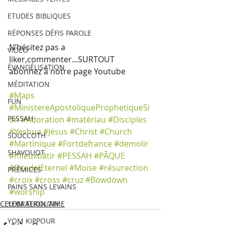
ETUDES BIBLIQUES
RÉPONSES DÉFIS PAROLE
N’hésitez pas a 
VIDÉO
liker,commenter...SURTOUT  
ÉVANGÉLISATION
abonnez à notre page Youtube
MÉDITATION
#Maps
FUN
#MinistereApostoliqueProphetiqueSi
PESSAH
on
#Adoration
#matériau
#Disciples
#Yeshua
#Jésus
#Christ
#Church
SOUCCOTH
#Martinique
#Fortdefrance
#demolir
SHAVOUOT
#mieuxbâtir
#PESSAH
#PÂQUE
#fêtedelEternel
#Moïse
#résurection
PRÉMICES
#croix
#cross
#cruz
#Bowdown
PAINS SANS LEVAINS
#worship
YOM TEROUAH
CELEBRATION TIME
YOM KIPPOUR