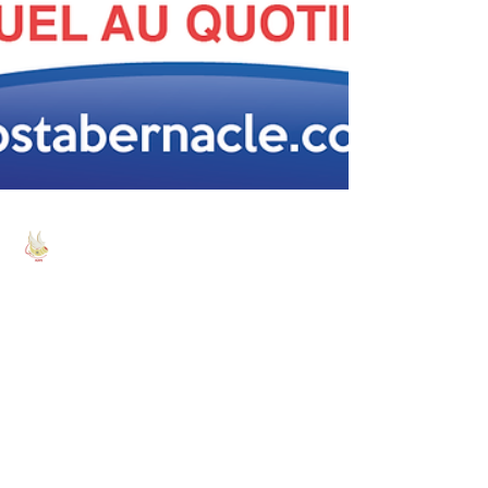
mapseglise
23 juin 2020
1 min de lecture
Méditation quotidienne
Que ce livre de la loi ne s'éloigne point de
ta bouche; médite-le jour et nuit, pour