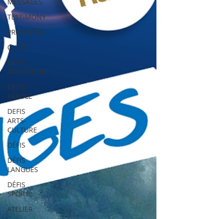
MESSAGES
TESTIMONY
PROPHÉTIE
CULTE
DEFIS
ADORATION
DEFIS
PAROLE
DEFIS
ARTS-
CULTURE
DÉFIS
DÉFIS
LANGUES
DÉFIS
SPORT
ATELIER