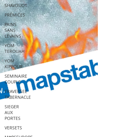
SHAVOUOT
PRÉMICES
PAINS
SANS
LEVAINS
YOM
TEROUAH
YOM
KIPPOUR
SEMINAIRE
COUPLE
TRAVERSEE
TABERNACLE
SIEGER
AUX
PORTES
VERSETS