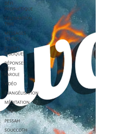
DÉFI
PROPHÉTIQUE
CELEBRATION
TIME
MESSAGES
TEXTES
ETUDES
BIBLIQUES
RÉPONSES
DÉFIS
PAROLE
VIDÉO
ÉVANGÉLISATION
MÉDITATION
FUN
PESSAH
SOUCCOTH