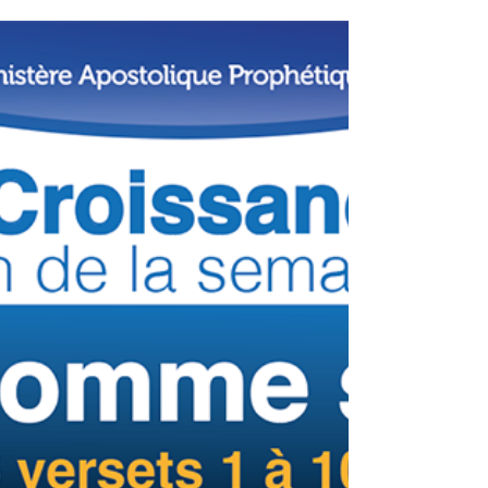
agir fidèlement selon tout ce qui y est
écrit; car...