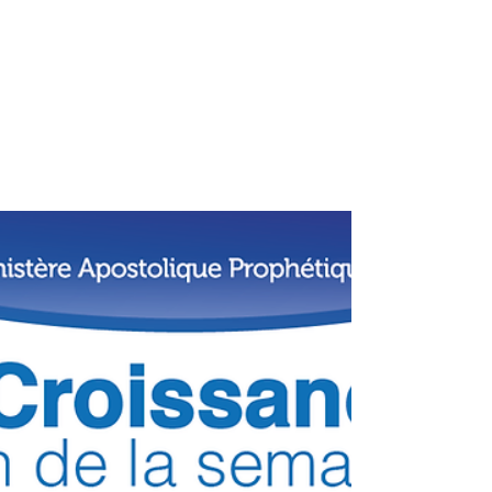
mapseglise
14 juin 2020
1 min de lecture
Méditation quotidienne
Que ce livre de la loi ne s'éloigne point de
ta bouche; médite-le jour et nuit, pour
agir fidèlement selon tout ce qui y est
écrit; car...