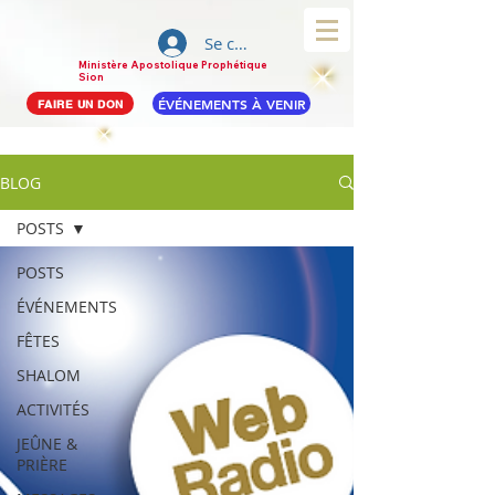
Se connecter
Ministère Apostolique Prophétique
Sion
ÉVÉNEMENTS À VENIR
FAIRE UN DON
BLOG
POSTS
POSTS
ÉVÉNEMENTS
FÊTES
SHALOM
ACTIVITÉS
JEÛNE &
PRIÈRE