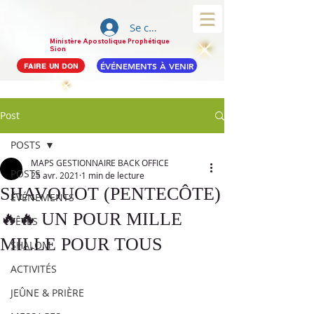
Se connecter
Ministère Apostolique Prophétique
Sion
ÉVÉNEMENTS À VENIR
FAIRE UN DON
Post
POSTS
MAPS GESTIONNAIRE BACK OFFICE
POSTS
25 avr. 2021
1 min de lecture
SHAVOUOT (PENTECÔTE)
ÉVÉNEMENTS
🔥🔥 UN POUR MILLE
FÊTES
MILLE POUR TOUS
SHALOM
ACTIVITÉS
JEÛNE & PRIÈRE