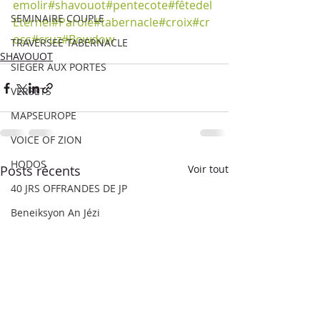
emolir
#
shavouot#pentecote
#fêtedel
SEMINAIRE COUPLE
Eternel
#Parole#tabernacle
#croix
#cr
oss
#cruz
#Bowdow
TRAVERSEE TABERNACLE
SHAVOUOT
SIEGER AUX PORTES
VERSETS
MAPSEUROPE
VOICE OF ZION
HODOS
Posts récents
Voir tout
40 JRS OFFRANDES DE JP
Beneiksyon An Jézi