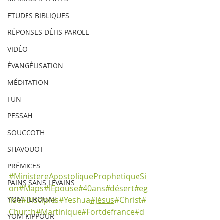
ETUDES BIBLIQUES
RÉPONSES DÉFIS PAROLE
VIDÉO
ÉVANGÉLISATION
MÉDITATION
FUN
PESSAH
SOUCCOTH
SHAVOUOT
PRÉMICES
#
MinistereApostoliqueProphetiqueSi
PAINS SANS LEVAINS
on
#Maps
#lEpouse#40ans#désert#eg
YOM TEROUAH
lise#Disciples
#
Yeshua
#Jésus
#Christ
#
Church
#Martinique
#Fortdefrance
#d
YOM KIPPOUR