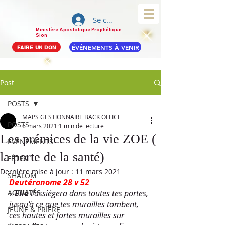
Se connecter
Ministère Apostolique Prophétique
Sion
ÉVÉNEMENTS À VENIR
FAIRE UN DON
Post
POSTS
MAPS GESTIONNAIRE BACK OFFICE
POSTS
6 mars 2021
1 min de lecture
Les prémices de la vie ZOE (
ÉVÉNEMENTS
la porte de la santé)
FÊTES
Dernière mise à jour :
11 mars 2021
SHALOM
Deutéronome 28 v 52
ACTIVITÉS
« 
Elle
 t'assiégera dans toutes tes portes, 
jusqu'à ce que tes murailles tombent, 
JEÛNE & PRIÈRE
ces hautes et fortes murailles sur 