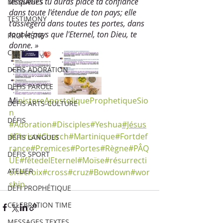
lesquelles tu auras placé ta confiance 
MESSAGES
dans toute l'étendue de ton pays; elle 
TESTIMONY
t'assiégera dans toutes tes portes, dans 
tout le pays que l'Eternel, ton Dieu, te 
PROPHÉTIE
donne. »
CULTE
DEFIS ADORATION
DEFIS PAROLE
Mi
nistereApostoliqueProphetiqueSio
DEFIS ARTS-CULTURE
n
DÉFIS
#Adoration
#Disciples
#Yeshua
#Jésus
#Christ
#Church
#Martinique
#Fortdef
DÉFIS LANGUES
rance
#Premices
#Portes
#Règne
#PÂQ
DÉFIS SPORT
UE
#fêtedelEternel
#Moïse
#résurrecti
ATELIER
on
#croix
#cross
#cruz
#Bowdown
#wor
ship
DÉFI PROPHÉTIQUE
CELEBRATION TIME
MESSAGES TEXTES