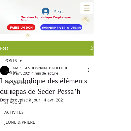
Se connecter
Ministère Apostolique Prophétique
Sion
ÉVÉNEMENTS À VENIR
FAIRE UN DON
Post
POSTS
MAPS GESTIONNAIRE BACK OFFICE
POSTS
3 avr. 2021
1 min de lecture
La symbolique des éléments
ÉVÉNEMENTS
du repas de Seder Pessa’h
FÊTES
Dernière mise à jour :
4 avr. 2021
SHALOM
ACTIVITÉS
JEÛNE & PRIÈRE