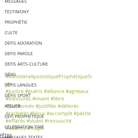
MESSAGES
TESTIMONY
PROPHÉTIE
CULTE
DEFIS ADORATION
DEFIS PAROLE
DEFIS ARTS-CULTURE
DÉFIS
#MinistèreApostoliqueProphétiqueSi
on
DÉFIS LANGUES
#justice
#guéris
#alliance
#agneaux
DÉFIS SPORT
#blessures
#vivant
#libre
#pardonnés
#justifiés
#délivrés
ATELIER
#rachetés
#Jésus
#accomplit
#péché
DÉFI PROPHÉTIQUE
#effacés
#vivant
#ressuscité
CELEBRATION TIME
#alliance
#maps
FÊTES
MESSAGES TEXTES