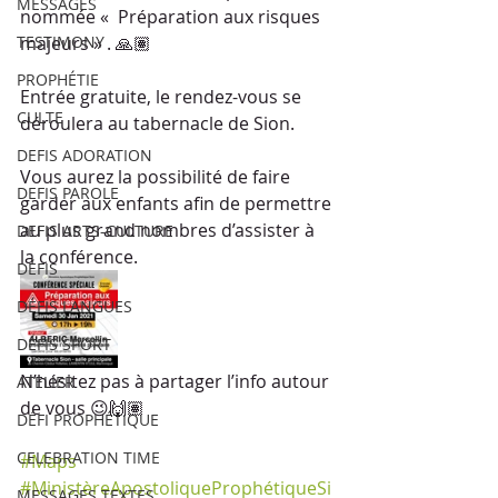
MESSAGES
nommée «  Préparation aux risques 
TESTIMONY
majeurs » . 🙏🏽 
PROPHÉTIE
Entrée gratuite, le rendez-vous se 
CULTE
déroulera au tabernacle de Sion. 
DEFIS ADORATION
Vous aurez la possibilité de faire 
DEFIS PAROLE
garder aux enfants afin de permettre 
au plus grand nombres d’assister à 
DEFIS ARTS-CULTURE
la conférence. 
DÉFIS
DÉFIS LANGUES
DÉFIS SPORT
N’hésitez pas à partager l’info autour 
ATELIER
de vous 😉🙌🏽
DÉFI PROPHÉTIQUE
CELEBRATION TIME
#Maps
#MinistèreApostoliqueProphétiqueSi
MESSAGES TEXTES