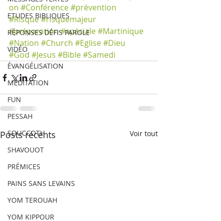
on
#Conférence
#prévention
ETUDES BIBLIQUES
#Risque
#risquemajeur
#préparation
#spéciale
#Martinique
RÉPONSES DÉFIS PAROLE
#Nation
#Church
#Eglise
#Dieu
VIDÉO
#God
#Jesus
#Bible
#Samedi
ÉVANGÉLISATION
MÉDITATION
FUN
PESSAH
SOUCCOTH
Posts récents
Voir tout
SHAVOUOT
PRÉMICES
PAINS SANS LEVAINS
YOM TEROUAH
YOM KIPPOUR