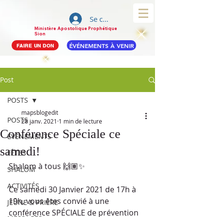
Se connecter
Ministère Apostolique Prophétique
Sion
ÉVÉNEMENTS À VENIR
FAIRE UN DON
Post
POSTS
mapsblogedit
POSTS
28 janv. 2021
1 min de lecture
Conférence Spéciale ce
ÉVÉNEMENTS
samedi!
FÊTES
Shalom à tous 🙌🏽✨
SHALOM
ACTIVITÉS
Ce samedi 30 Janvier 2021 de 17h à 
19h, vous êtes convié à une 
JEÛNE & PRIÈRE
conférence SPÉCIALE de prévention 