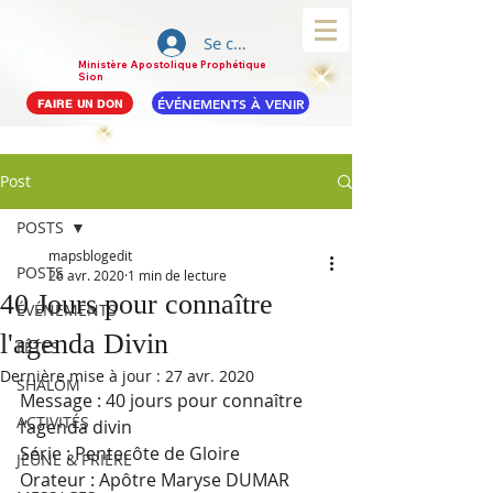
Se connecter
Ministère Apostolique Prophétique
Sion
ÉVÉNEMENTS À VENIR
FAIRE UN DON
Post
POSTS
mapsblogedit
POSTS
26 avr. 2020
1 min de lecture
40 Jours pour connaître
ÉVÉNEMENTS
l'agenda Divin
FÊTES
Dernière mise à jour :
27 avr. 2020
SHALOM
Message : 40 jours pour connaître 
ACTIVITÉS
l’agenda divin 
Série : Pentecôte de Gloire 
JEÛNE & PRIÈRE
Orateur : Apôtre Maryse DUMAR