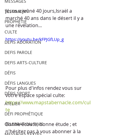
MESSAGES
Jésus a jeûné 40 jours,Israël a 
TESTIMONY
marché 40 ans dans le désert il y a 
PROPHÉTIE
une révélation...
CULTE
https://youtu.be/kFPJGfLUp_g
DEFIS ADORATION
DEFIS PAROLE
DEFIS ARTS-CULTURE
DÉFIS
DÉFIS LANGUES
Pour plus d'infos rendez vous sur 
DÉFIS SPORT
votre espace spécial culte: 
https://www.mapstabernacle.com/cul
ATELIER
te
DÉFI PROPHÉTIQUE
Bonne écoute, bonne étude ; et 
CELEBRATION TIME
n'hésitez pas à vous abonner à la 
MESSAGES TEXTES