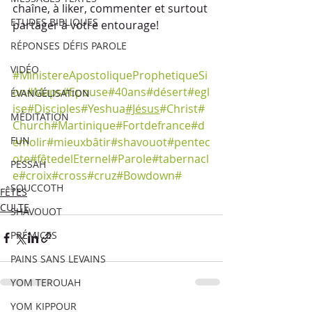
chaîne, à liker, commenter et surtout 
ETUDES BIBLIQUES
partager à votre entourage!
RÉPONSES DÉFIS PAROLE
VIDÉO
#
MinistereApostoliqueProphetiqueSi
on
#Maps
#Epouse#40ans#désert#egl
ÉVANGÉLISATION
ise#Disciples
#
Yeshua
#Jésus
#Christ
#
MÉDITATION
Church
#Martinique
#Fortdefrance
#d
FUN
emolir
#mieuxbâtir
#shavouot#pentec
ote
#fêtedelEternel
#Parole#tabernacl
PESSAH
e
#croix
#cross
#cruz
#Bowdown
#
SOUCCOTH
FÊTES
CULTE
SHAVOUOT
PRÉMICES
PAINS SANS LEVAINS
YOM TEROUAH
YOM KIPPOUR