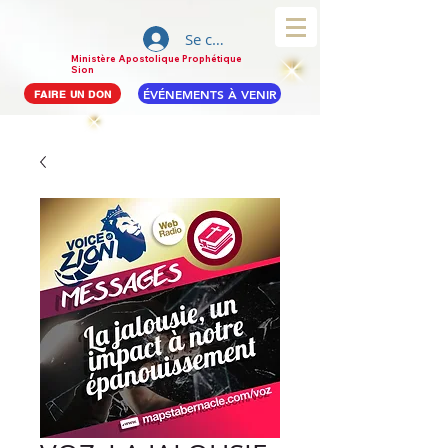
Se connecter
Ministère Apostolique Prophétique
Sion
ÉVÉNEMENTS À VENIR
FAIRE UN DON