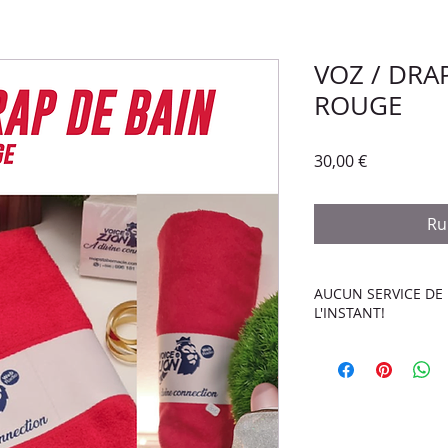
VOZ / DRAP
ROUGE
Prix
30,00 €
Ru
AUCUN SERVICE DE 
L'INSTANT!
VOZ / DRAP DE BAI
PRODUIT UNIQUEM
AUCUN SERVICE DE
REMISE DES PROD
MARTINIQUE AU TA