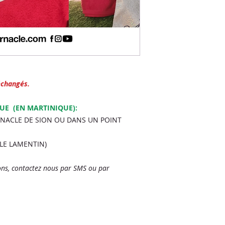
(Chemin Clédor, Pel
Les articles ne sont
 échangés.
QUE (EN MARTINIQUE):
RNACLE DE SION OU DANS UN POINT
, LE LAMENTIN)
ns, contactez nous par SMS ou par