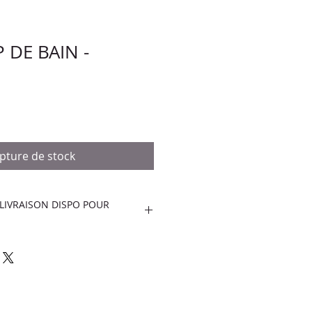
 DE BAIN -
pture de stock
LIVRAISON DISPO POUR
N - ROUGE
ENT POUR LA MARTINIQUE.
 LIVRAISON POUR LE MOMENT.
UITS UNIQUEMENT EN
BERNACLE DE SION.