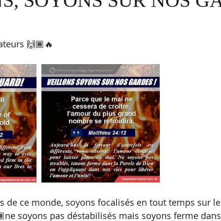
S, SOYONS SUR NOS G
T
ATELIER
DÉFI PROPHÉTIQUE
CELEBRATION TIME
teurs 🙌🏾🔥
S DÉFIS PAROLE
VIDÉO
ÉVANGÉLISATION
MÉDITAT
AVOUOT
PRÉMICES
PAINS SANS LEVAINS
ns de ce monde, soyons focalisés en tout temps sur le 
🏾ne soyons pas déstabilisés mais soyons ferme dans 