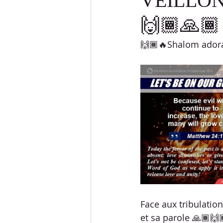
VEILLON
🙌🏾🙏🏾
DÉFIS LANGUES
DÉFIS SPOR
🙌🏾🔥Shalom adora
ETUDES BIBLIQUES
RÉPONSE
PESSAH
SOUCCOTH
SH
Face aux tribulatio
et sa parole 🙏🏾🙌