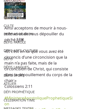
MESSAGES
TESTIMONY
PROPHÉTIE
CULTE
Ainsi acceptons de mourir à nous-
mêmes et de nous dépouiller du 
DEFIS ADORATION
péché.🙌🏽
DEFIS PAROLE
DEFIS ARTS-CULTURE
«Et c’est en lui que vous avez été 
circoncis d’une circoncision que la 
DÉFIS
main n’a pas faite, mais de la 
DÉFIS LANGUES
circoncision de Christ, qui consiste 
dans le dépouillement du corps de la 
DÉFIS SPORT
chair:»
ATELIER
‭‭Colossiens‬ ‭2:11‬ ‭
DÉFI PROPHÉTIQUE
#MinistereApostoliqueProphetiqueSi
CELEBRATION TIME
on
MESSAGES TEXTES