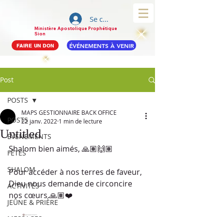
Se connecter
Ministère Apostolique Prophétique
Sion
ÉVÉNEMENTS À VENIR
FAIRE UN DON
Post
POSTS
MAPS GESTIONNAIRE BACK OFFICE
POSTS
22 janv. 2022
1 min de lecture
Untitled
ÉVÉNEMENTS
Shalom bien aimés, 🙏🏽🙌🏽
FÊTES
SHALOM
Pour accéder à nos terres de faveur, 
Dieu nous demande de circoncire 
ACTIVITÉS
nos cœurs.🙏🏽❤️
JEÛNE & PRIÈRE