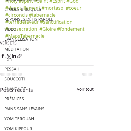
#holy
#spirit
#Saint
#Esprit
#God
#depouillement
#mortasoi
#coeur
ETUDES BIBLIQUES
#circoncis
#tabernacle
RÉPONSES DÉFIS PAROLE
#terredefaveur
#sanctification
#consecration
#Gloire
#fondement
VIDÉO
#MapsTabernacle
ÉVANGÉLISATION
VERSETS
MÉDITATION
FUN
PESSAH
SOUCCOTH
SHAVOUOT
Posts récents
Voir tout
PRÉMICES
PAINS SANS LEVAINS
YOM TEROUAH
YOM KIPPOUR