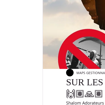
DÉFIS LANGUES
DÉFIS SPOR
ETUDES BIBLIQUES
RÉPONSE
PESSAH
SOUCCOTH
SH
MAPS GESTIONNAI
SUR LES
🙌🏽🙏🏽
Shalom Adorateurs 