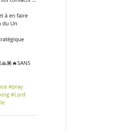
 à en faire 
n du Un 
ratégique 
🙏🏽🔥SANS 
nce
#pray
king
#Lord
le