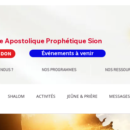
re Apostolique Prophétique Sion
Événements à venir
 DON
 NOUS ?
NOS PROGRAMMES
NOS RESSOU
SHALOM
ACTIVITÉS
JEÛNE & PRIÈRE
MESSAGES
IS ADORATION
DEFIS PAROLE
DEFIS ARTS-CULTURE