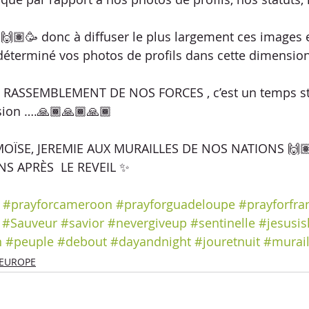
🙌🏽🥳 donc à diffuser le plus largement ces images et
éterminé vos photos de profils dans cette dimensio
 RASSEMBLEMENT DE NOS FORCES , c’est un temps st
sion ….🙏🏾🙏🏾🙏🏾
MOÏSE, JEREMIE AUX MURAILLES DE NOS NATIONS 🙌
S APRÈS  LE REVEIL ✨
#prayforcameroon
#prayforguadeloupe
#prayforfra
#Sauveur
#savior
#nevergiveup
#sentinelle
#jesusis
n
#peuple
#debout
#dayandnight
#jouretnuit
#murail
EUROPE