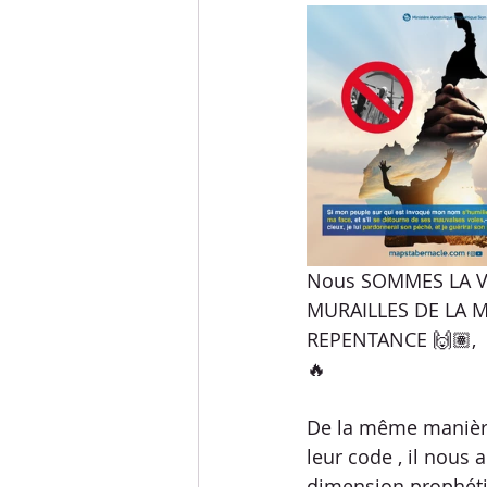
Nous SOMMES LA VO
MURAILLES DE LA M
REPENTANCE 🙌🏽, 
🔥
De la même manière 
leur code , il nous
dimension prophétiq