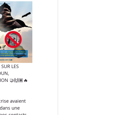
 SUR LES 
OUN, 
ION 🤝🙌🏽🔥
rise avaient 
 dans une 
 nos contacts …