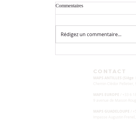
Commentaires
Rédigez un commentaire...
33 jours de jeunes et prières de
Septembre
CONTACT
MAPS ANTILLES (Siège
Chemin Clédor Pelletier
MAPS EUROPE
/ +33 6 1
9 avenue de Maison Ro
MAPS GUADELOUPE
/ 
Impasse Augustin Frenel,