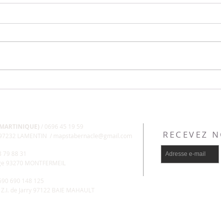
Météo Prophétique
Jeûne
 MARTINIQUE)
/ 0696 45 19 59
RECEVEZ 
, 97232 LAMENTIN /
mapstabernacle@gmail.com
8 79 88 31
uge 93270 MONTFERMEIL
+590 690 148 125
 Z.I. de Jarry 97122 BAIE MAHAULT