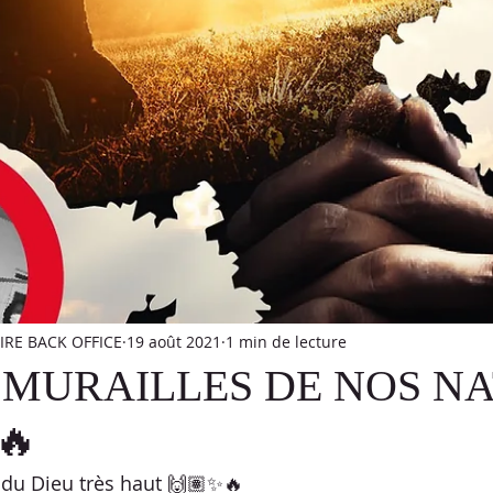
T
ATELIER
DÉFI PROPHÉTIQUE
CELEBRATION TIME
S DÉFIS PAROLE
VIDÉO
ÉVANGÉLISATION
MÉDITAT
AVOUOT
PRÉMICES
PAINS SANS LEVAINS
RE BACK OFFICE
19 août 2021
1 min de lecture
 MURAILLES DE NOS N
🔥
du Dieu très haut 🙌🏽✨🔥