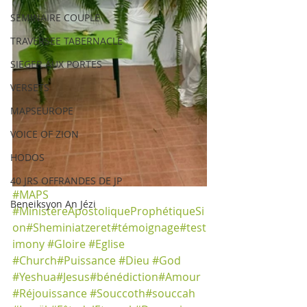
SEMINAIRE COUPLE
TRAVERSEE TABERNACLE
SIEGER AUX PORTES
VERSETS
MAPSEUROPE
VOICE OF ZION
HODOS
40 JRS OFFRANDES DE JP
#MAPS
Beneiksyon An Jézi
#MinistèreApostoliqueProphétiqueSi
on
#Sheminiatzeret#témoignage#test
imony
#Gloire
#Eglise
#Church
#Puissance
#Dieu
#God
#Yeshua#Jesus#bénédiction
#Amour
#Réjouissance
#Souccoth#souccah