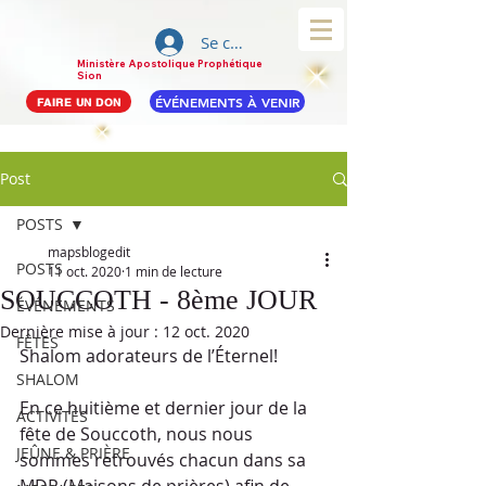
Se connecter
Ministère Apostolique Prophétique
Sion
ÉVÉNEMENTS À VENIR
FAIRE UN DON
Post
POSTS
mapsblogedit
POSTS
11 oct. 2020
1 min de lecture
SOUCCOTH - 8ème JOUR
ÉVÉNEMENTS
Dernière mise à jour :
12 oct. 2020
FÊTES
Shalom adorateurs de l’Éternel!
SHALOM
En ce huitième et dernier jour de la 
ACTIVITÉS
fête de Souccoth, nous nous 
JEÛNE & PRIÈRE
sommes retrouvés chacun dans sa 