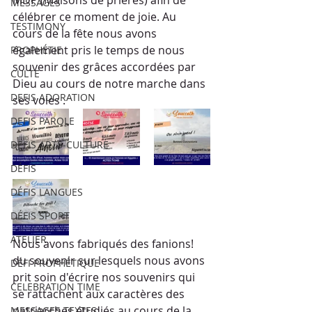
MDP (Maisons de prières) afin de 
MESSAGES
célébrer ce moment de joie. Au 
TESTIMONY
cours de la fête nous avons 
également pris le temps de nous 
PROPHÉTIE
souvenir des grâces accordées par 
CULTE
Dieu au cours de notre marche dans 
DEFIS ADORATION
ses voies .
DEFIS PAROLE
DEFIS ARTS-CULTURE
DÉFIS
DÉFIS LANGUES
DÉFIS SPORT
ATELIER
Nous avons fabriqués des fanions! 
du souvenir sur lesquels nous avons 
DÉFI PROPHÉTIQUE
prit soin d'écrire nos souvenirs qui 
CELEBRATION TIME
se rattachent aux caractères des 
patriarches étudiés au cours de la 
MESSAGES TEXTES