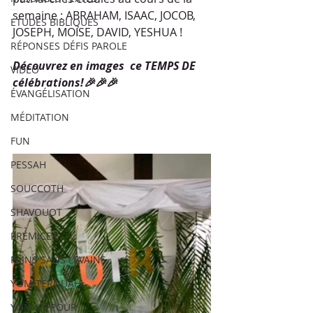
semaine : ABRAHAM, ISAAC, JOCOB,  
ETUDES BIBLIQUES
JOSEPH, MOÏSE, DAVID, YESHUA !
RÉPONSES DÉFIS PAROLE
Découvrez en images  ce TEMPS DE 
VIDÉO
célébrations!🎉🎉🎉
ÉVANGÉLISATION
MÉDITATION
FUN
PESSAH
SOUCCOTH
SHAVOUOT
PRÉMICES
PAINS SANS LEVAINS
YOM TEROUAH
YOM KIPPOUR