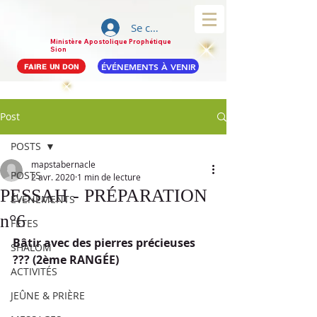
Se connecter
Ministère Apostolique Prophétique
Sion
ÉVÉNEMENTS À VENIR
FAIRE UN DON
Post
POSTS
mapstabernacle
POSTS
2 avr. 2020
1 min de lecture
PESSAH - PRÉPARATION
ÉVÉNEMENTS
n°6
FÊTES
Bâtir avec des pierres précieuses 
SHALOM
??? (2ème RANGÉE)
ACTIVITÉS
JEÛNE & PRIÈRE