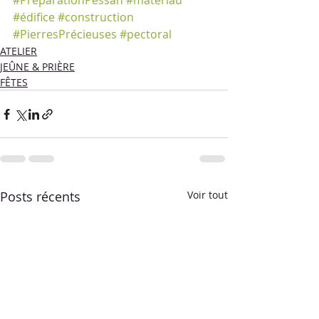
#PréparationPessah
#matériau
#édifice
#construction
#PierresPrécieuses
#pectoral
ATELIER
JEÛNE & PRIÈRE
FÊTES
Posts récents
Voir tout