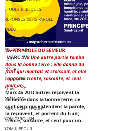
ETUDES BIBLIQUES
RÉPONSES DÉFIS PAROLE
VIDÉO
ÉVANGÉLISATION
MÉDITATION
LA PARABOLE DU SEMEUR
MARC 4V
8 Une autre partie tomba 
FUN
dans la bonne terre : elle donna du 
PESSAH
fruit qui montait et croissait, et elle 
rapporta trente, soixante, et cent 
SOUCCOTH
pour un.
SHAVOUOT
Marc 4v 20 D'autres reçoivent la 
PRÉMICES
semence dans la bonne terre; ce 
sont ceux qui entendent la parole, 
PAINS SANS LEVAINS
la reçoivent, et portent du fruit, 
YOM TEROUAH
trente, soixante, et cent pour un.
YOM KIPPOUR