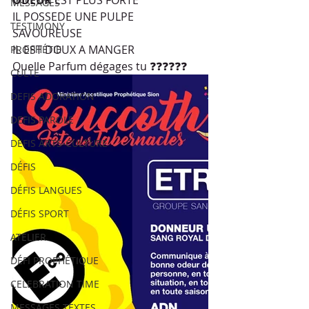
ODEUR
 EST PLUS FORTE
MESSAGES
IL POSSEDE UNE PULPE 
TESTIMONY
SAVOUREUSE 
IL EST DOUX A MANGER 
PROPHÉTIE
Quelle Parfum dégages tu ❓❓❓❓❓❓ 
CULTE
DEFIS ADORATION
DEFIS PAROLE
DEFIS ARTS-CULTURE
DÉFIS
DÉFIS LANGUES
DÉFIS SPORT
ATELIER
DÉFI PROPHÉTIQUE
CELEBRATION TIME
MESSAGES TEXTES