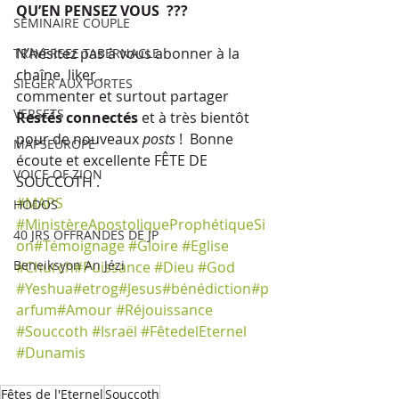
QU’EN PENSEZ VOUS  ??? 
SEMINAIRE COUPLE
N’hésitez pas à vous abonner à la 
TRAVERSEE TABERNACLE
chaîne, liker , 
SIEGER AUX PORTES
commenter et surtout partager 
VERSETS
Restés connectés
 et à très bientôt 
pour de nouveaux 
posts
 !  Bonne 
MAPSEUROPE
écoute et excellente FÊTE DE 
VOICE OF ZION
SOUCCOTH .
#MAPS
HODOS
#MinistèreApostoliqueProphétiqueSi
40 JRS OFFRANDES DE JP
on
#Témoignage
#Gloire
#Eglise
Beneiksyon An Jézi
#Church
#Puissance
#Dieu
#God
#Yeshua#etrog#Jesus#bénédiction#p
arfum
#Amour
#Réjouissance
#Souccoth
#Israël
#FêtedelEternel
#Dunamis
Fêtes de l'Eternel
Souccoth