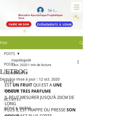
Se connecter
Ministère Apostolique Prophétique
Sion
ÉVÉNEMENTS À VENIR
FAIRE UN DON
Post
POSTS
mapsblogedit
POSTS
6 oct. 2020
1 min de lecture
L'ETROG
ÉVÉNEMENTS
Dernière mise à jour :
12 oct. 2020
FÊTES
EST 
UN FRUIT
 QUI EST A 
UNE 
SHALOM
ODEUR TRES PARFUME
IL PEUT MESURER JUSQU’À 20CM DE 
ACTIVITÉS
LONG
JEÛNE & PRIÈRE
PLUS IL EST FRAPPE OU PRESSE 
SON 