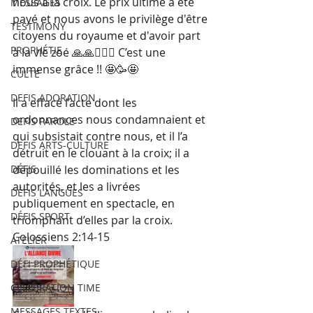
nous à la croix. Le prix ultime a été 
MESSAGES
payé et nous avons le privilège d'être 
TESTIMONY
citoyens du royaume et d'avoir part 
PROPHÉTIE
à la vie zoé 🙏🙏🙇‍♂️✨ C’est une 
immense grâce !! 🤩🥳🤩
CULTE
DEFIS ADORATION
Il a effacé l’acte dont les 
ordonnances nous condamnaient et 
DEFIS PAROLE
qui subsistait contre nous, et il l’a 
DEFIS ARTS-CULTURE
détruit en le clouant à la croix; il a 
DÉFIS
dépouillé les dominations et les 
autorités, et les a livrées 
DÉFIS LANGUES
publiquement en spectacle, en 
DÉFIS SPORT
triomphant d’elles par la croix.
Colossiens 2:14‭-‬15 
ATELIER
DÉFI PROPHÉTIQUE
CELEBRATION TIME
MESSAGES TEXTES