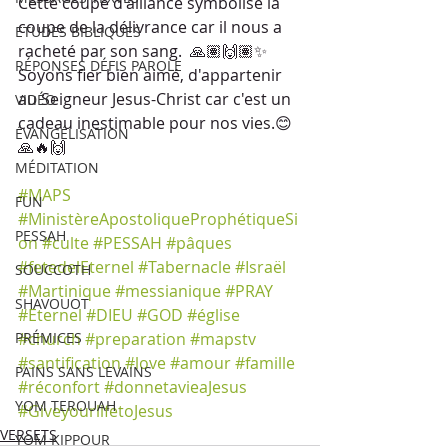
Cette coupe d'alliance symbolise la 
coupe de la délivrance car il nous a 
ETUDES BIBLIQUES
racheté par son sang.  🙏🏽🙌🏽✨
RÉPONSES DÉFIS PAROLE
Soyons fier bien aimé, d'appartenir 
au Seigneur Jesus-Christ car c'est un 
VIDÉO
cadeau inestimable pour nos vies.😊
ÉVANGÉLISATION
🙏🔥🙌 
MÉDITATION
#MAPS
FUN
#MinistèreApostoliqueProphétiqueSi
PESSAH
on
#culte
#PESSAH
#pâques
#fetedelEternel
#Tabernacle
#Israël
SOUCCOTH
#Martinique
#messianique
#PRAY
SHAVOUOT
#Eternel
#DIEU
#GOD
#église
PRÉMICES
#church
#preparation
#mapstv
#santification
#love
#amour
#famille
PAINS SANS LEVAINS
#réconfort
#donnetavieaJesus
YOM TEROUAH
#GiveyourlifetoJesus
VERSETS
YOM KIPPOUR