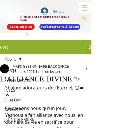
Se connecter
Ministère Apostolique Prophétique
Sion
ÉVÉNEMENTS À VENIR
FAIRE UN DON
Post
POSTS
MAPS GESTIONNAIRE BACK OFFICE
POSTS
18 mars 2021
1 min de lecture
L’ALLIANCE DIVINE ✨
ÉVÉNEMENTS
Shalom adorateurs de l'Éternel, 😄👑
FÊTES
🔥
SHALOM
Souvenons nous qu'un jour, 
ACTIVITÉS
Yeshoua a fait alliance avec nous, en 
JEÛNE & PRIÈRE
donnant sa vie en sacrifice pour 