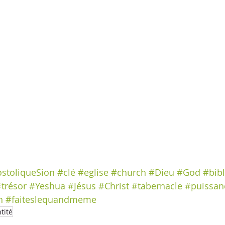
stoliqueSion
#clé
#eglise
#church
#Dieu
#God
#bib
trésor
#Yeshua
#Jésus
#Christ
#tabernacle
#puissan
n
#faiteslequandmeme
tité