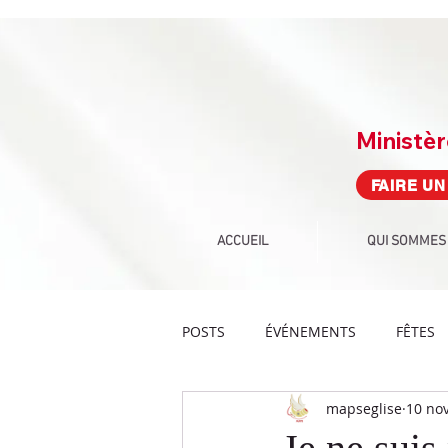
Ministè
FAIRE UN
ACCUEIL
QUI SOMMES
POSTS
ÉVÉNEMENTS
FÊTES
mapseglise
10 nov
PROPHÉTIE
CULTE
DEF