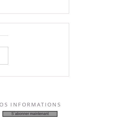
 et prières : Jour 33
NOS INFORMATIONS
S`abonner maintenant