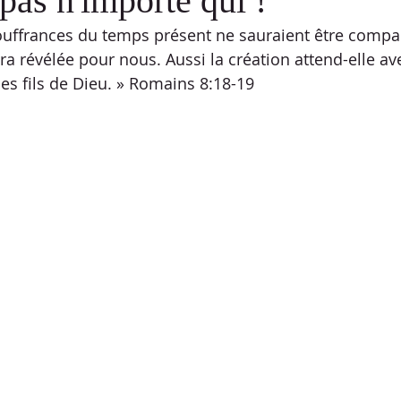
 pas n'importe qui !
souffrances du temps présent ne sauraient être compar
T
ATELIER
DÉFI PROPHÉTIQUE
CELEBRATION TIME
era révélée pour nous. Aussi la création attend-elle av
des fils de Dieu. » Romains 8:18-19
S DÉFIS PAROLE
VIDÉO
ÉVANGÉLISATION
MÉDITAT
AVOUOT
PRÉMICES
PAINS SANS LEVAINS