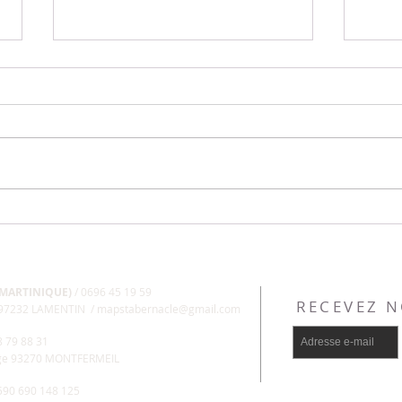
Jeûne et prières : Jour 36
Jeûne
 MARTINIQUE)
/ 0696 45 19 59
RECEVEZ 
, 97232 LAMENTIN /
mapstabernacle@gmail.com
8 79 88 31
uge 93270 MONTFERMEIL
+590 690 148 125