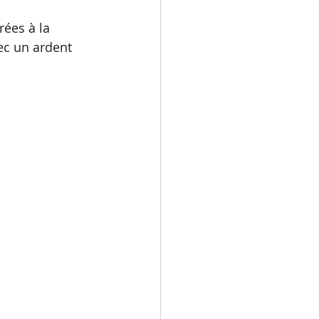
ées à la 
MESSAGES TEXTES
ec un ardent 
ION
FUN