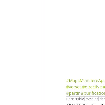
#MapsMinistèreApo
#verset
#directive
#
#partir
#purificatio
Christ
Bible
Romains
iden
MÉDITATION
VERSETS