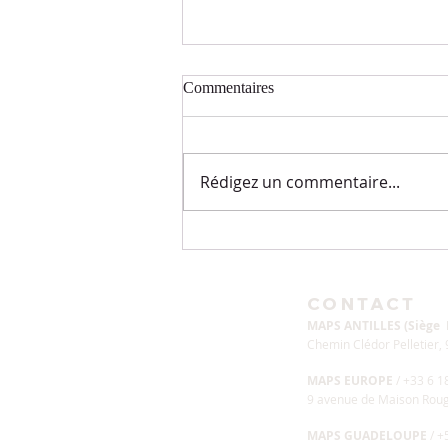
Commentaires
Rédigez un commentaire...
Jeune et prières : Jour 40
CONTACT
MAPS ANTILLES (Siège
Chemin Clédor Pelletier
MAPS EUROPE
/ +33 6 1
9 avenue de Maison Ro
MAPS GUADELOUPE
/ 