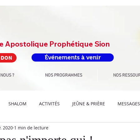
re Apostolique Prophétique Sion
Événements à venir
 DON
 NOUS ?
NOS PROGRAMMES
NOS RESSOU
SHALOM
ACTIVITÉS
JEÛNE & PRIÈRE
MESSAGES
. 2020
1 min de lecture
IS ADORATION
DEFIS PAROLE
DEFIS ARTS-CULTURE