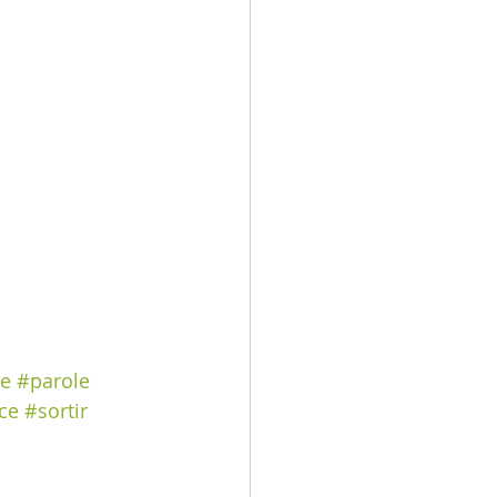
le
#parole
ce
#sortir