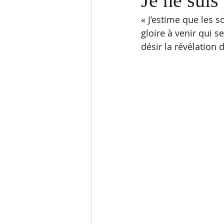
Je ne suis
« J’estime que les 
DÉFIS LANGUES
DÉFIS SPOR
gloire à venir qui s
désir la révélation 
ETUDES BIBLIQUES
RÉPONSE
PESSAH
SOUCCOTH
SH