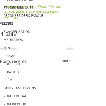
#passionné
#Dieu
#God
#Amour
ETUDES BIBLIQUES
#Love
#Jesus
#Christ
#passion
RÉPONSES DÉFIS PAROLE
#Yeshua
VERSETS
VIDÉO
ÉVANGÉLISATION
MÉDITATION
FUN
PESSAH
Posts récents
Voir tout
SOUCCOTH
SHAVOUOT
PRÉMICES
PAINS SANS LEVAINS
YOM TEROUAH
YOM KIPPOUR