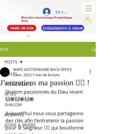
Se connecter
Ministère Apostolique Prophétique
Sion
ÉVÉNEMENTS À VENIR
FAIRE UN DON
Post
POSTS
MAPS GESTIONNAIRE BACK OFFICE
POSTS
6 avr. 2022
1 min de lecture
J’entretiens ma passion ❤️‍🔥 !
ÉVÉNEMENTS
Shalom passionnés du Dieu vivant 
FÊTES
🙌🏾🙌🏾🙌🏾
SHALOM
Aujourd’hui nous vous partageons 
ACTIVITÉS
des clés afin t’entretenir la passion 
JEÛNE & PRIÈRE
pour le Seigneur ❤️‍🔥 qui bouillonne 