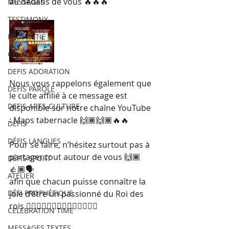
au dedans de vous 🔥🔥🔥
MESSAGES
TESTIMONY
PROPHÉTIE
CULTE
DEFIS ADORATION
Nous vous rappelons également que 
DEFIS PAROLE
le culte affilié à ce message est 
DEFIS ARTS-CULTURE
disponible sur notre chaîne YouTube 
: Maps tabernacle 🙌🏾🙌🏾🔥🔥
DÉFIS
DÉFIS LANGUES
Pour se faire, n’hésitez surtout pas à 
partager tout autour de vous 🙌🏾
DÉFIS SPORT
👍🏾🗣
ATELIER
afin que chacun puisse connaître la 
DÉFI PROPHÉTIQUE
joie d’être un passionné du Roi des 
rois ❤️‍🔥❤️‍🔥❤️‍🔥✨✨🙌🏾🙌🏾🙏🏾
CELEBRATION TIME
MESSAGES TEXTES