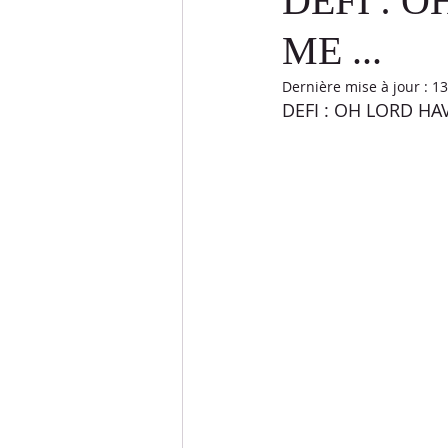
DEFI : 
ME ...
DÉFIS LANGUES
DÉFIS SPOR
Dernière mise à jour :
13
DEFI : OH LORD HA
ETUDES BIBLIQUES
RÉPONSE
PESSAH
SOUCCOTH
SH