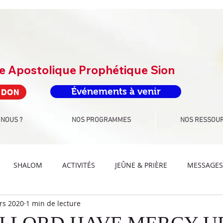
re Apostolique Prophétique Sion
Événements à venir
 DON
 NOUS ?
NOS PROGRAMMES
NOS RESSOU
SHALOM
ACTIVITÉS
JEÛNE & PRIÈRE
MESSAGES
rs 2020
1 min de lecture
IS ADORATION
DEFIS PAROLE
DEFIS ARTS-CULTURE