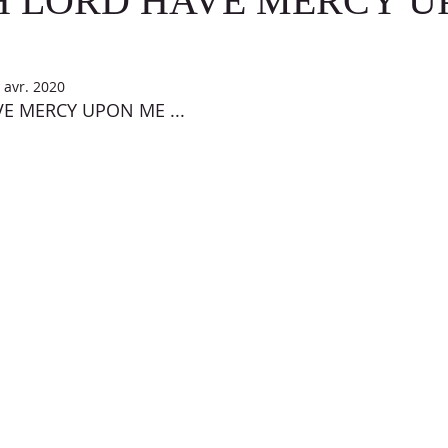
OH LORD HAVE MERCY 
T
ATELIER
DÉFI PROPHÉTIQUE
CELEBRATION TIME
 avr. 2020
VE MERCY UPON ME ...
S DÉFIS PAROLE
VIDÉO
ÉVANGÉLISATION
MÉDITAT
AVOUOT
PRÉMICES
PAINS SANS LEVAINS