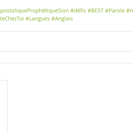
ApostoliqueProphétiqueSion
#défis
#BEST
#Parole
#m
teChezToi
#Langues
#Anglais