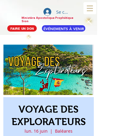
Se connecter
Ministère Apostolique Prophétique
Sion
ÉVÉNEMENTS À VENIR
FAIRE UN DON
VOYAGE DES
EXPLORATEURS
lun. 16 juin
  |  
Baléares