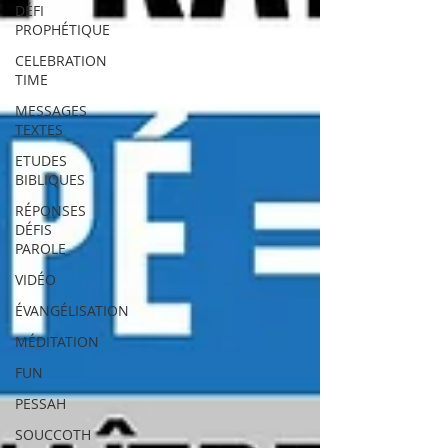
DÉFI
PROPHÉTIQUE
CELEBRATION
TIME
MESSAGES
TEXTES
ETUDES
BIBLIQUES
RÉPONSES
DÉFIS
PAROLE
VIDÉO
ÉVANGÉLISATION
MÉDITATION
FUN
PESSAH
SOUCCOTH