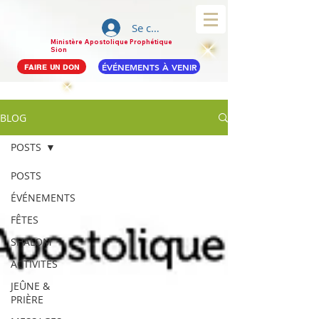
Se connecter
Ministère Apostolique Prophétique
Sion
ÉVÉNEMENTS À VENIR
FAIRE UN DON
BLOG
POSTS
POSTS
ÉVÉNEMENTS
FÊTES
SHALOM
ACTIVITÉS
JEÛNE &
PRIÈRE