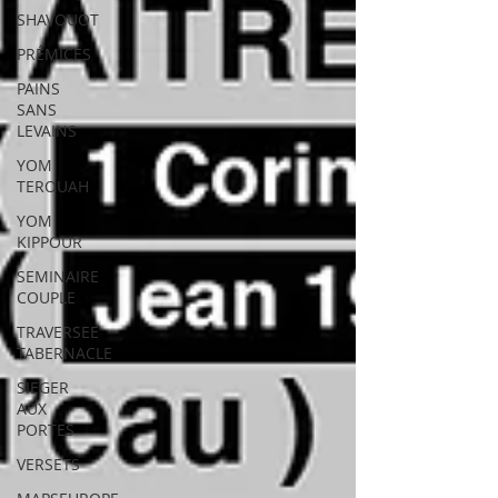
SHAVOUOT
PRÉMICES
PAINS
SANS
LEVAINS
YOM
TEROUAH
YOM
KIPPOUR
SEMINAIRE
COUPLE
TRAVERSEE
TABERNACLE
SIEGER
AUX
PORTES
VERSETS