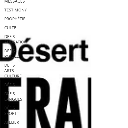
MESSAGES
TESTIMONY
PROPHÉTIE
CULTE
DEFIS
ADORATION
DEFIS
PAROLE
DEFIS
ARTS-
CULTURE
DÉFIS
DÉFIS
LANGUES
DÉFIS
SPORT
ATELIER