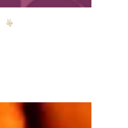
mapseglise
26 sept. 2019
2 min de lecture
Prophétesse Christie
Williams - 25 Sept. 2019
Une confirmation de feu 🔥 pour 21 jours
de feu 🔥 🔥🔥 Je crois vraiment que Dieu
est en train de purger et de nettoyer son
église des...