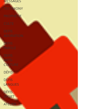
MESSAGES
TESTIMONY
PROPHÉTIE
CULTE
DEFIS
ADORATION
DEFIS
PAROLE
DEFIS
ARTS-
CULTURE
DÉFIS
DÉFIS
LANGUES
DÉFIS
SPORT
ATELIER