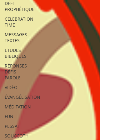
DÉFI
PROPHÉTIQUE
CELEBRATION
TIME
MESSAGES
TEXTES
ETUDES
BIBLIQUES
RÉPONSES
DÉFIS
PAROLE
VIDÉO
ÉVANGÉLISATION
MÉDITATION
FUN
PESSAH
SOUCCOTH