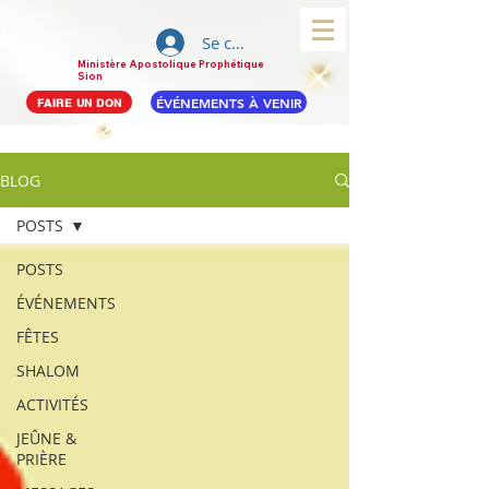
Se connecter
Ministère Apostolique Prophétique
Sion
ÉVÉNEMENTS À VENIR
FAIRE UN DON
BLOG
POSTS
POSTS
ÉVÉNEMENTS
FÊTES
SHALOM
ACTIVITÉS
JEÛNE &
PRIÈRE