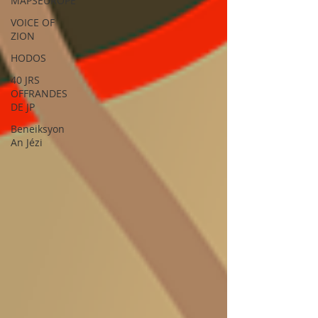
MAPSEUROPE
VOICE OF
ZION
HODOS
40 JRS
OFFRANDES
DE JP
Beneiksyon
An Jézi