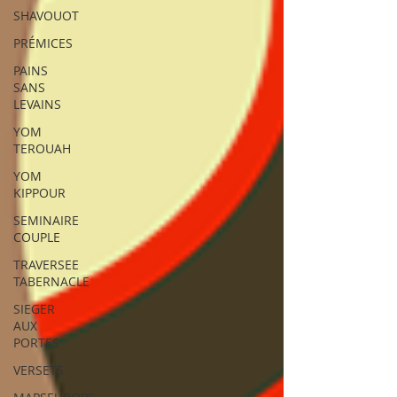
SHAVOUOT
PRÉMICES
PAINS
SANS
LEVAINS
YOM
TEROUAH
YOM
KIPPOUR
SEMINAIRE
COUPLE
TRAVERSEE
TABERNACLE
SIEGER
AUX
PORTES
VERSETS