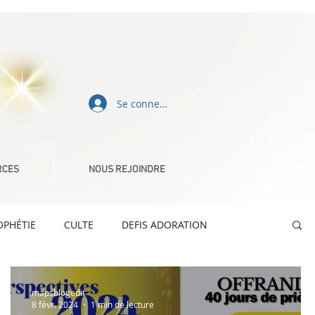
Se connecter
RCES
NOUS REJOINDRE
OPHÉTIE
CULTE
DEFIS ADORATION
QUE
CELEBRATION TIME
MESSAGES TEXTES
mapsblogedit
8 févr. 2024
1 min de lecture