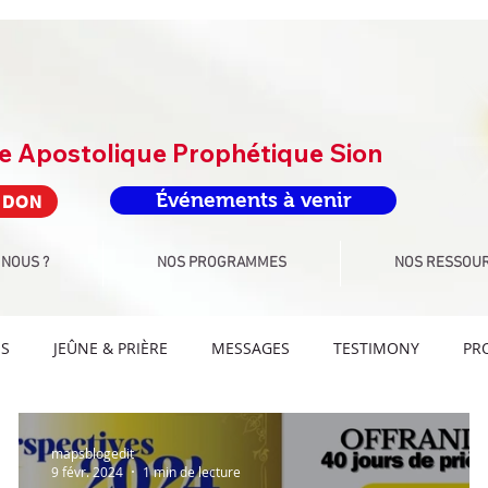
re Apostolique Prophétique Sion
Événements à venir
 DON
 NOUS ?
NOS PROGRAMMES
NOS RESSOU
ÉS
JEÛNE & PRIÈRE
MESSAGES
TESTIMONY
PR
FIS LANGUES
DÉFIS SPORT
ATELIER
DÉFI PROPHÉTI
mapsblogedit
9 févr. 2024
1 min de lecture