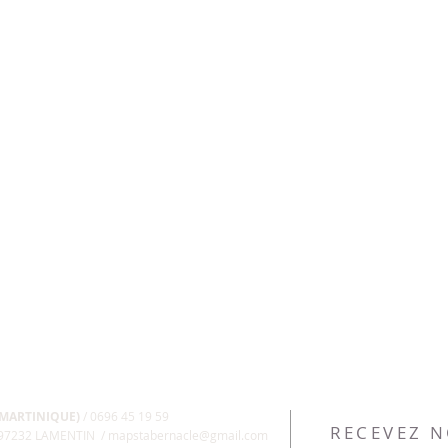
 MARTINIQUE)
/ 0696 45 19 59
RECEVEZ 
, 97232 LAMENTIN /
mapstabernacle@gmail.com