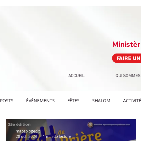
Ministè
FAIRE UN
ACCUEIL
QUI SOMMES
POSTS
ÉVÉNEMENTS
FÊTES
SHALOM
ACTIVIT
DEFIS PAROLE
DEFIS ARTS-CULTURE
DÉFIS
DÉ
mapsblogedit
28 oct. 2024
1 min de lecture