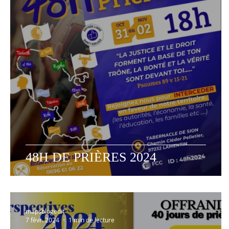
ETUDES BIBLIQUES
RÉPONSES DÉFIS PAROLE
VIDÉ
PAINS SANS LEVAINS
48H DE PRIÈRES 2024
mapsblogedit
7 févr. 2024
1 min de lecture