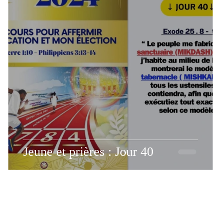
O
ÉVANGÉLISATION
MÉDITATION
FUN
PESSAH
Jeune et prières : Jour 40