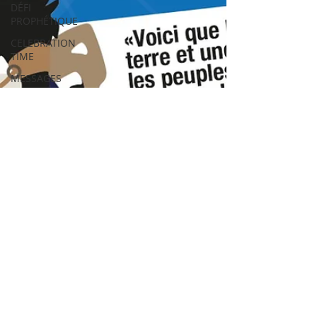
DÉFI
PROPHÉTIQUE
CELEBRATION
TIME
MESSAGES
TEXTES
ETUDES
BIBLIQUES
RÉPONSES
DÉFIS
PAROLE
VIDÉO
ÉVANGÉLISATION
MÉDITATION
FUN
PESSAH
SOUCCOTH