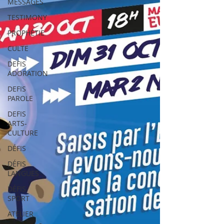
MESSAGES
TESTIMONY
PROPHÉTIE
CULTE
DEFIS
ADORATION
DEFIS
PAROLE
DEFIS
ARTS-
CULTURE
DÉFIS
DÉFIS
LANGUES
DÉFIS
SPORT
ATELIER