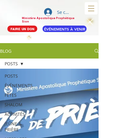
Se connecter
Ministère Apostolique Prophétique
Sion
ÉVÉNEMENTS À VENIR
FAIRE UN DON
BLOG
POSTS
POSTS
ÉVÉNEMENTS
FÊTES
SHALOM
ACTIVITÉS
JEÛNE &
PRIÈRE