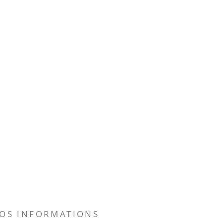
SOUCCOTH
SHAVOUOT
PRÉMICES
d.
NOS INFORMATIONS