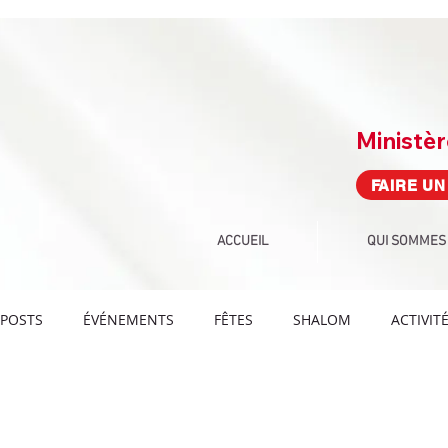
Ministè
FAIRE UN
ACCUEIL
QUI SOMMES
POSTS
ÉVÉNEMENTS
FÊTES
SHALOM
ACTIVIT
DEFIS PAROLE
DEFIS ARTS-CULTURE
DÉFIS
DÉ