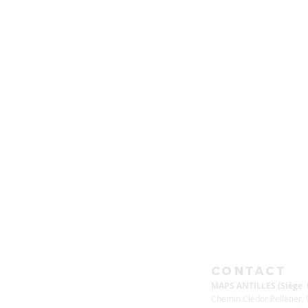
ETUDES BIBLIQUES
RÉPONSES DÉFIS PAROLE
VIDÉ
PAINS SANS LEVAINS
D
CONTACT
MAPS ANTILLES (Siège
Chemin Clédor Pelletier