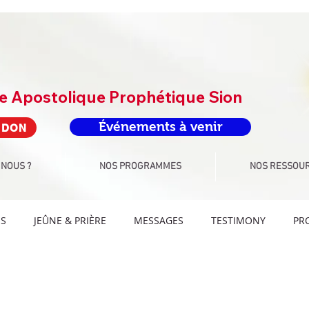
re Apostolique Prophétique Sion
Événements à venir
 DON
 NOUS ?
NOS PROGRAMMES
NOS RESSOU
ÉS
JEÛNE & PRIÈRE
MESSAGES
TESTIMONY
PR
FIS LANGUES
DÉFIS SPORT
ATELIER
DÉFI PROPHÉTI