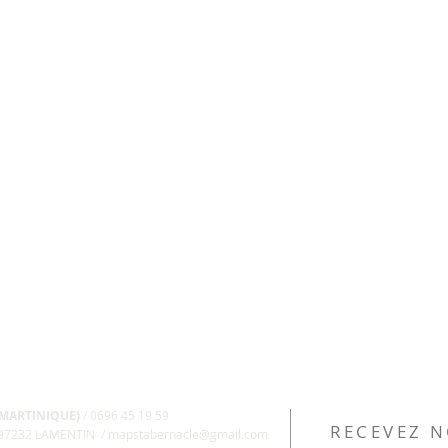
O
ÉVANGÉLISATION
MÉDITATION
FUN
PESSAH
Posts à venir
écouvrez d'autres catégories de ce blog ou revenez plus tar
 MARTINIQUE)
/ 0696 45 19 59
RECEVEZ 
, 97232 LAMENTIN /
mapstabernacle@gmail.com