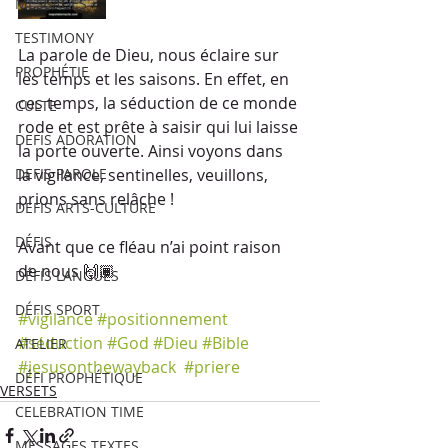
MESSAGES
TESTIMONY
La parole de Dieu, nous éclaire sur 
PROPHÉTIE
les temps et les saisons. En effet, en 
ces temps, la séduction de ce monde 
CULTE
rode et est prête à saisir qui lui laisse 
DEFIS ADORATION
la porte ouverte. Ainsi voyons dans 
DEFIS PAROLE
la vigilance, sentinelles, veuillons, 
prions sans relâche ! 
DEFIS ARTS-CULTURE
DÉFIS
Avant que ce fléau n’ai point raison 
de nous 🙌🏾 
DÉFIS LANGUES
DÉFIS SPORT
#vigilance
#positionnement
#séduction
#God
#Dieu
#Bible
ATELIER
#jesusonthewayback
#priere
DÉFI PROPHÉTIQUE
VERSETS
CELEBRATION TIME
MESSAGES TEXTES