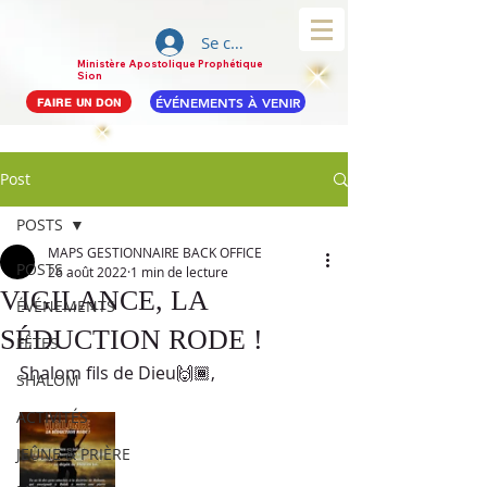
Se connecter
Ministère Apostolique Prophétique
Sion
ÉVÉNEMENTS À VENIR
FAIRE UN DON
Post
POSTS
MAPS GESTIONNAIRE BACK OFFICE
POSTS
26 août 2022
1 min de lecture
VIGILANCE, LA
ÉVÉNEMENTS
SÉDUCTION RODE !
FÊTES
Shalom fils de Dieu🙌🏾, 
SHALOM
ACTIVITÉS
JEÛNE & PRIÈRE