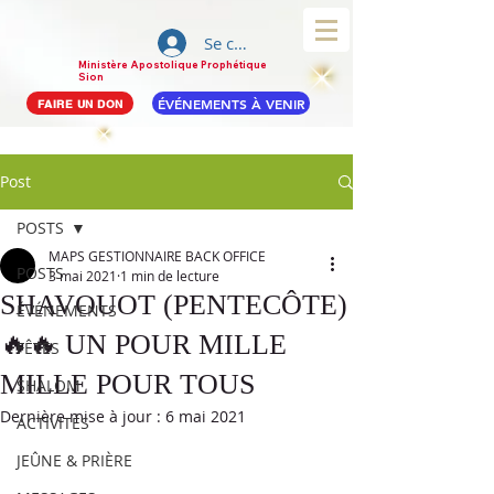
Se connecter
Ministère Apostolique Prophétique
Sion
ÉVÉNEMENTS À VENIR
FAIRE UN DON
Post
POSTS
MAPS GESTIONNAIRE BACK OFFICE
POSTS
3 mai 2021
1 min de lecture
SHAVOUOT (PENTECÔTE)
ÉVÉNEMENTS
🔥🔥 UN POUR MILLE
FÊTES
MILLE POUR TOUS
SHALOM
Dernière mise à jour :
6 mai 2021
ACTIVITÉS
JEÛNE & PRIÈRE