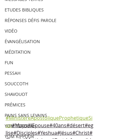
ETUDES BIBLIQUES
RÉPONSES DÉFIS PAROLE
VIDÉO
ÉVANGÉLISATION
MÉDITATION
FUN
PESSAH
SOUCCOTH
SHAVOUOT
PRÉMICES
PAINS SANS LEVAINS
#MinistereApostoliqueProphetiqueSi
on
#Maps#lEpouse#40ans#désert#eg
YOM TEROUAH
lise#Disciples#Yeshua#Jésus#Christ#
YOM KIPPOUR