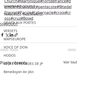
Church#Martinique#Fortdefrance#d
SEMINAIRE COUPLE
emolir#shavouot#pentecote#fêtedel
Eternel#Parole#tabernacle#croix#cr
TRAVERSEE TABERNACLE
oss#cruz#Bowd
SIEGER AUX PORTES
SHAVOUOT
VERSETS
MAPSEUROPE
VOICE OF ZION
HODOS
Posts récents
Voir tout
40 JRS OFFRANDES DE JP
Beneiksyon An Jézi