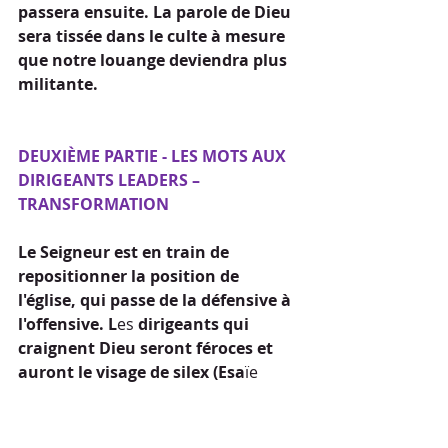
passera ensuite. La parole de Dieu 
sera tissée dans le culte à mesure 
que notre louange deviendra plus 
militante.
DEUXIÈME PARTIE - LES MOTS AUX 
DIRIGEANTS LEADERS – 
TRANSFORMATION
Le Seigneur est en train de 
repositionner la position de 
l'église, qui passe de la défensive à 
l'offensive. L
es
 dirigeants qui 
craignent Dieu seront féroces et 
auront le visage de silex (Esa
ïe 
50:7). Le leadership dynamique doit 
s'élever et défier l'oppression avec 
audace. L'Ecclesia doit se lever et 