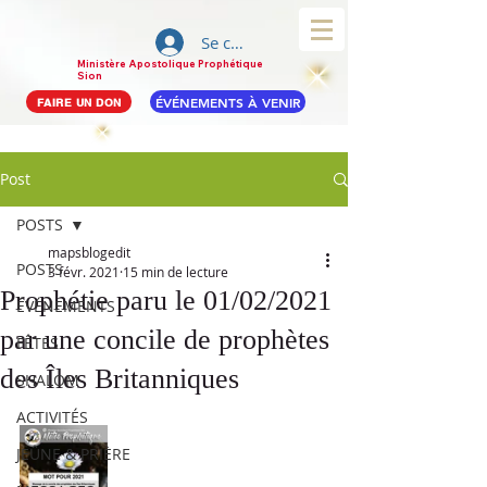
Se connecter
Ministère Apostolique Prophétique
Sion
ÉVÉNEMENTS À VENIR
FAIRE UN DON
Post
POSTS
mapsblogedit
POSTS
3 févr. 2021
15 min de lecture
Prophétie paru le 01/02/2021
ÉVÉNEMENTS
par une concile de prophètes
FÊTES
des Îles Britanniques
SHALOM
ACTIVITÉS
JEÛNE & PRIÈRE