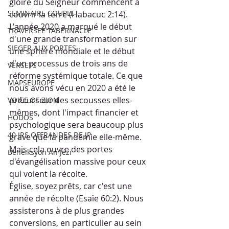
gloire du Seigneur commencent à 
SEMINAIRE COUPLE
couvrir la terre (Habacuc 2:14).
L'année 2020 a marqué le début 
TRAVERSEE TABERNACLE
d'une grande transformation sur 
SIEGER AUX PORTES
une sphère mondiale et le début 
d'un processus de trois ans de 
VERSETS
réforme systémique totale. Ce que 
MAPSEUROPE
nous avons vécu en 2020 a été le 
précurseur des secousses elles- 
VOICE OF ZION
mêmes, dont l'impact financier et 
HODOS
psychologique sera beaucoup plus 
40 JRS OFFRANDES DE JP
grave que la pandémie elle-même. 
Mais cela ouvre des portes 
Beneiksyon An Jézi
d'évangélisation massive pour ceux 
qui voient la récolte.
Église, soyez prêts, car c'est une 
année de récolte (Esaïe 60:2). Nous 
assisterons à de plus grandes 
conversions, en particulier au sein 