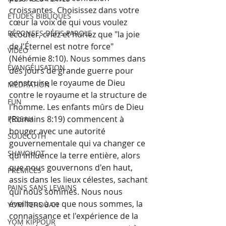
croissantes. Choisissez dans votre 
ETUDES BIBLIQUES
cœur la voix de qui vous voulez 
RÉPONSES DÉFIS PAROLE
écouter, criez et hurlez que "la joie 
de l'Éternel est notre force" 
VIDÉO
(Néhémie 8:10). Nous sommes dans 
ÉVANGÉLISATION
des jours de grande guerre pour 
construire le royaume de Dieu 
MÉDITATION
contre le royaume et la structure de 
FUN
l'homme. Les enfants mûrs de Dieu 
(Romains 8:19) commencent à 
PESSAH
bouger avec une autorité 
SOUCCOTH
gouvernementale qui va changer ce 
SHAVOUOT
qui influence la terre entière, alors 
que nous gouvernons d'en haut, 
PRÉMICES
assis dans les lieux célestes, sachant 
PAINS SANS LEVAINS
qui nous sommes. Nous nous 
éveillons à ce que nous sommes, la 
YOM TEROUAH
connaissance et l'expérience de la 
YOM KIPPOUR