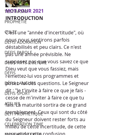
MESSAGES
MOT POUR 2021
TESTIMONY
INTRODUCTION
PROPHÉTIE
CULTE
C'est une "année d'incertitude", où 
nous nous sentirons parfois 
DEFIS ADORATION
déstabilisés et peu clairs. Ce n'est 
DEFIS PAROLE
pas une année prévisible. Ne 
supposez pas que vous savez ce que 
DEFIS ARTS-CULTURE
Dieu veut que vous fassiez, mais 
DÉFIS
remettez-lui vos programmes et 
posez- lui des questions. Le Seigneur 
DÉFIS LANGUES
dit : "Je t'invite à faire ce que je fais - 
DÉFIS SPORT
cesse de m'inviter à faire ce que tu 
ATELIER
fais. La maturité sortira de ce grand 
tremblement. Ceux qui sont du côté 
DÉFI PROPHÉTIQUE
du Seigneur doivent rester forts au 
CELEBRATION TIME
milieu de cette incertitude, de cette 
peur et de cette confusion 
MESSAGES TEXTES