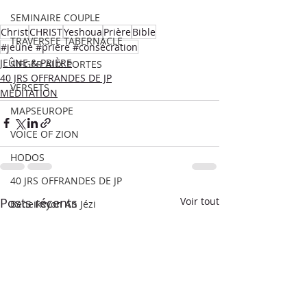
SEMINAIRE COUPLE
Christ
CHRIST
Yeshoua
Prière
Bible
TRAVERSEE TABERNACLE
#jeûne #prière #consécration
JEÛNE & PRIÈRE
SIEGER AUX PORTES
40 JRS OFFRANDES DE JP
VERSETS
MÉDITATION
MAPSEUROPE
VOICE OF ZION
HODOS
40 JRS OFFRANDES DE JP
Posts récents
Voir tout
Beneiksyon An Jézi