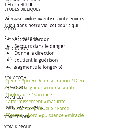
l'Éternel🙇‍♀️🙇. 
ETUDES BIBLIQUES
Activons cet esprit de crainte envers 
RÉPONSES DÉFIS PAROLE
Dieu dans notre vie, cet esprit qui : 
VIDÉO
ÉVANGÉLISATION
Active le pardon
Secours dans le danger
MÉDITATION
Donne la direction
FUN
soutient la guérison 
Augmente la longévité
PESSAH
SOUCCOTH
#jeûne
#prière
#consécration
#Dieu
#Jesus
#Seigneur
#course
#autel
SHAVOUOT
#holocaute
#sacrifice
PRÉMICES
#affermissement
#maturité
PAINS SANS LEVAINS
#croissancespirituelle
#Force
#Eternel
#Lord
#puissance
#miracle
YOM TEROUAH
YOM KIPPOUR