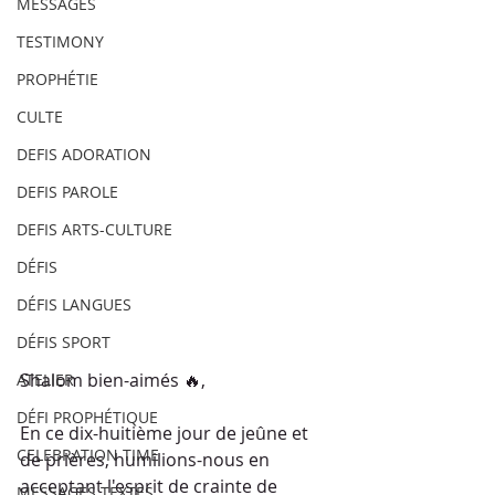
MESSAGES
TESTIMONY
PROPHÉTIE
CULTE
DEFIS ADORATION
DEFIS PAROLE
DEFIS ARTS-CULTURE
DÉFIS
DÉFIS LANGUES
DÉFIS SPORT
Shalom bien-aimés 🔥, 
ATELIER
DÉFI PROPHÉTIQUE
En ce dix-huitième jour de jeûne et 
CELEBRATION TIME
de prières, humilions-nous en 
acceptant l'esprit de crainte de 
MESSAGES TEXTES