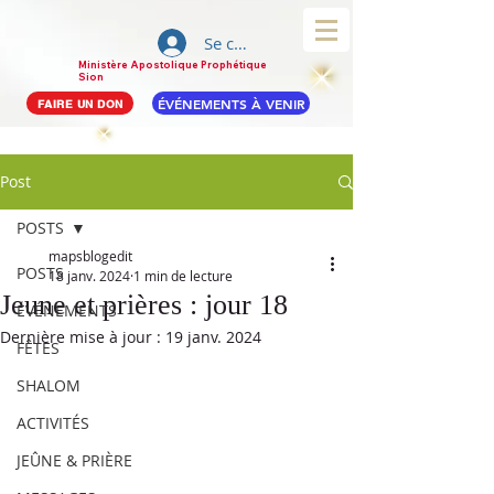
Se connecter
Ministère Apostolique Prophétique
Sion
ÉVÉNEMENTS À VENIR
FAIRE UN DON
Post
POSTS
mapsblogedit
POSTS
18 janv. 2024
1 min de lecture
Jeune et prières : jour 18
ÉVÉNEMENTS
Dernière mise à jour :
19 janv. 2024
FÊTES
SHALOM
ACTIVITÉS
JEÛNE & PRIÈRE