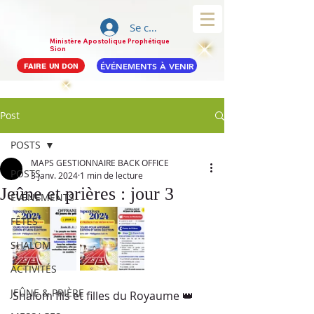
Se connecter
Ministère Apostolique Prophétique
Sion
ÉVÉNEMENTS À VENIR
FAIRE UN DON
Post
POSTS
MAPS GESTIONNAIRE BACK OFFICE
POSTS
3 janv. 2024
1 min de lecture
Jeûne et prières : jour 3
ÉVÉNEMENTS
FÊTES
SHALOM
ACTIVITÉS
JEÛNE & PRIÈRE
Shalom fils et filles du Royaume 👑