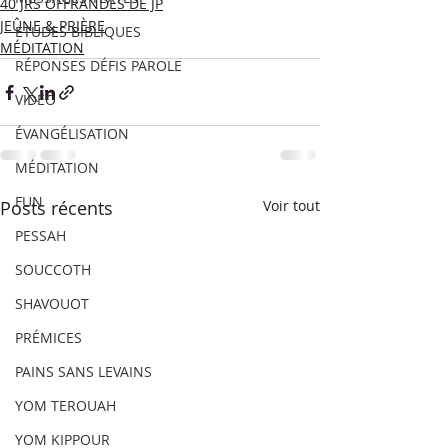
40 JRS OFFRANDES DE JP
JEÛNE & PRIÈRE
ETUDES BIBLIQUES
MÉDITATION
RÉPONSES DÉFIS PAROLE
VIDÉO
ÉVANGÉLISATION
MÉDITATION
FUN
Posts récents
Voir tout
PESSAH
SOUCCOTH
SHAVOUOT
PRÉMICES
PAINS SANS LEVAINS
YOM TEROUAH
YOM KIPPOUR