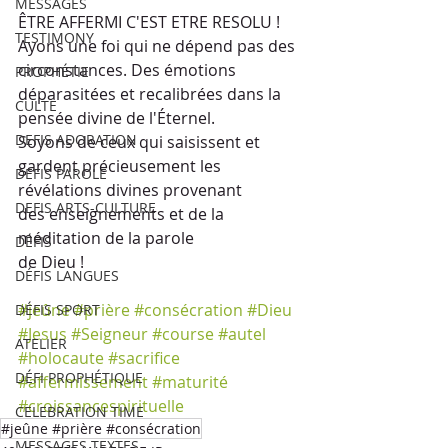
MESSAGES
ÊTRE AFFERMI C'EST ETRE RESOLU !
TESTIMONY
Ayons une foi qui ne dépend pas des
circonstances. Des émotions 
PROPHÉTIE
déparasitées et recalibrées dans la 
CULTE
pensée divine de l'Éternel. 
DEFIS ADORATION
Soyons de ceux qui saisissent et 
gardent précieusement les 
DEFIS PAROLE
révélations divines provenant
DEFIS ARTS-CULTURE
des enseignements et de la 
méditation de la parole
DÉFIS
de Dieu !
DÉFIS LANGUES
#jeûne
#prière
#consécration
#Dieu
DÉFIS SPORT
#Jesus
#Seigneur
#course
#autel
ATELIER
#holocaute
#sacrifice
DÉFI PROPHÉTIQUE
#affermissement
#maturité
#croissancespirituelle
CELEBRATION TIME
#jeûne #prière #consécration
MESSAGES TEXTES