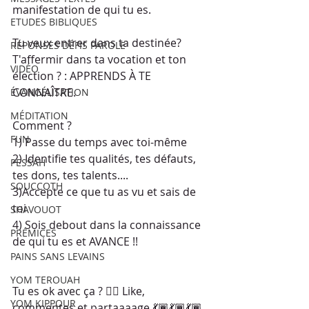
manifestation de qui tu es.
ETUDES BIBLIQUES
Tu veux entrer dans ta destinée? 
RÉPONSES DÉFIS PAROLE
T'affermir dans ta vocation et ton 
VIDÉO
élection ? : APPRENDS À TE 
CONNAÎTRE.
ÉVANGÉLISATION
MÉDITATION
Comment ?
FUN
1) Passe du temps avec toi-même
2) Identifie tes qualités, tes défauts, 
PESSAH
tes dons, tes talents....
SOUCCOTH
3)Accepte ce que tu as vu et sais de 
toi
SHAVOUOT
4) Sois debout dans la connaissance 
PRÉMICES
de qui tu es et AVANCE !!
PAINS SANS LEVAINS
YOM TEROUAH
Tu es ok avec ça ? 👉🏾 Like, 
YOM KIPPOUR
commentes,et partaaaage 💃🏾💃🏾💃🏾