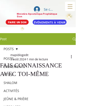
Se connecter
Ministère Apostolique Prophétique
Sion
ÉVÉNEMENTS À VENIR
FAIRE UN DON
Post
POSTS
mapsblogedit
POSTS
3 août 2024
1 min de lecture
FAIS CONNAISSANCE
ÉVÉNEMENTS
AVEC TOI-MÊME
FÊTES
SHALOM
ACTIVITÉS
JEÛNE & PRIÈRE