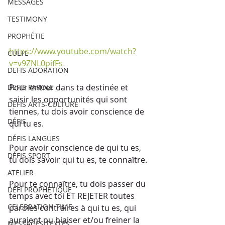
MESSAGES
TESTIMONY
PROPHÉTIE
https://www.youtube.com/watch?
CULTE
v=v9ZNL0pifFs
DEFIS ADORATION
Pour entrer dans ta destinée et 
DEFIS PAROLE
saisir les opportunités qui sont 
DEFIS ARTS-CULTURE
tiennes, tu dois avoir conscience de 
DÉFIS
qui tu es.
DÉFIS LANGUES
Pour avoir conscience de qui tu es, 
DÉFIS SPORT
tu dois savoir qui tu es, te connaître.
ATELIER
Pour te connaître, tu dois passer du 
DÉFI PROPHÉTIQUE
temps avec toi ET REJETER toutes 
CELEBRATION TIME
paroles contraires à qui tu es, qui 
auraient pu biaiser et/ou freiner la 
MESSAGES TEXTES