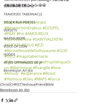
💃🏾💃🏾💃🏾💃🏾🥳🥳🥳🤩🤩
SEMINAIRE COUPLE
TRAVERSEE TABERNACLE
#baj
#BeneiksyonAnJezi
SIEGER AUX PORTES
#BénédictionEnJésus
#GOSPEL
VERSETS
#PRAY
#Foi
#AMOUREUX
MAPSEUROPE
#saintvalentine
#SAINTVALENTIN
#AMOUR
#JESUS
#JEZI
VOICE OF ZION
#BonneNouvelleDuRoyaume
#GOD
HODOS
#DIEU
#mapstabernacle
#MinistèreApostoliqueProphétiqueSi
40 JRS OFFRANDES DE JP
on
#Martinique
#Évangile
#love
Beneiksyon An Jézi
#Amour
#espérance
#Boost
#Yeshoua
#Dieu
#MAPS
#Force
Christ
CHRIST
Yeshoua
Prière
Bible
Beneiksyon An Jézi