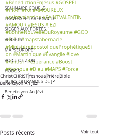
#BénédictionEnJésus
#GOSPEL
SEMINAIRE COUPLE
#PRAY
#Foi
#AMOUREUX
#saintvalentine
#SAINTVALENTIN
TRAVERSEE TABERNACLE
#AMOUR
#JESUS
#JEZI
SIEGER AUX PORTES
#BonneNouvelleDuRoyaume
#GOD
#DIEU
#mapstabernacle
VERSETS
#MinistèreApostoliqueProphétiqueSi
MAPSEUROPE
on
#Martinique
#Évangile
#love
VOICE OF ZION
#Amour
#espérance
#Boost
#Yeshoua
#Dieu
#MAPS
#Force
HODOS
Christ
CHRIST
Yeshoua
Prière
Bible
40 JRS OFFRANDES DE JP
Beneiksyon An Jézi
Beneiksyon An Jézi
Posts récents
Voir tout