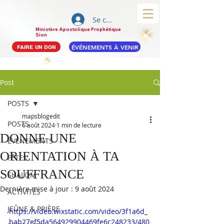
Se connecter
Ministère Apostolique Prophétique
Sion
ÉVÉNEMENTS À VENIR
FAIRE UN DON
Post
POSTS
mapsblogedit
POSTS
6 août 2024
1 min de lecture
DONNE UNE
ÉVÉNEMENTS
ORIENTATION À TA
FÊTES
SOUFFRANCE
SHALOM
Dernière mise à jour :
9 août 2024
ACTIVITÉS
JEÛNE & PRIÈRE
https://video.wixstatic.com/video/3f1a6d_
bab27ef5da564929904469fe6c248233/480