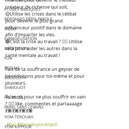
créateur de richesse qui soit.
ETUDES BIBLIQUES
🟡Utilise les crises dans le célibat 
RÉPONSES DÉFIS PAROLE
pour devenir le plus grand 
influenceur positif dans le domaine 
VIDÉO
afin d’impacter les vies.
ÉVANGÉLISATION
🟢C’est la crise au travail ? 👉🏾 Utilise 
cela pour aider les autres dans la 
MÉDITATION
santé mentale au travail !
FUN
PESSAH
Fais de ta souffrance un geyser de 
bénédictions pour toi-même et pour 
SOUCCOTH
plusieurs.
SHAVOUOT
Tu es ok pour ne plus souffrir en vain 
PRÉMICES
? 👉🏾 like, commentes et partaaaage 
PAINS SANS LEVAINS
💃🏾💃🏾💃🏾💃🏾
YOM TEROUAH
#baj
#BeneiksyonAnJezi
YOM KIPPOUR