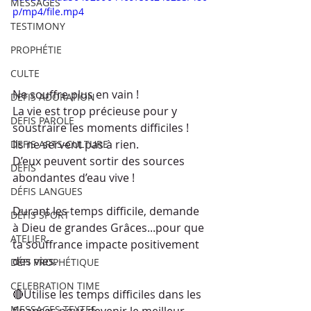
MESSAGES
p/mp4/file.mp4
TESTIMONY
PROPHÉTIE
CULTE
Ne souffre plus en vain !
DEFIS ADORATION
La vie est trop précieuse pour y 
DEFIS PAROLE
soustraire les moments difficiles !
Ils ne servent pas à rien.
DEFIS ARTS-CULTURE
D’eux peuvent sortir des sources 
DÉFIS
abondantes d’eau vive !
DÉFIS LANGUES
Durant les temps difficile, demande 
DÉFIS SPORT
à Dieu de grandes Grâces...pour que 
ATELIER
ta souffrance impacte positivement 
des vies.
DÉFI PROPHÉTIQUE
CELEBRATION TIME
🔴Utilise les temps difficiles dans les 
MESSAGES TEXTES
finances pour devenir le meilleur 