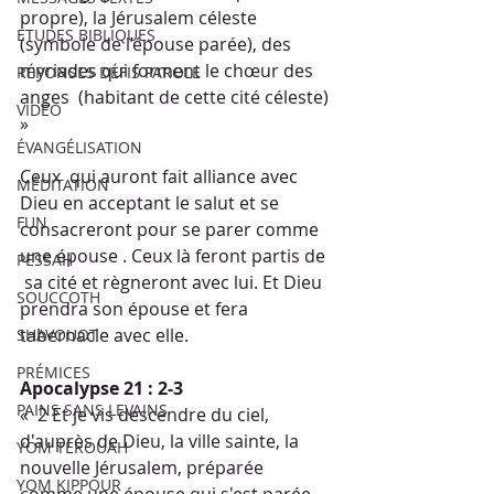
propre), la Jérusalem céleste  
ETUDES BIBLIQUES
(symbole de l’épouse parée), des 
myriades qui forment le chœur des 
RÉPONSES DÉFIS PAROLE
anges  (habitant de cette cité céleste) 
VIDÉO
»
ÉVANGÉLISATION
Ceux  qui auront fait alliance avec 
MÉDITATION
Dieu en acceptant le salut et se  
FUN
consacreront pour se parer comme 
une épouse . Ceux là feront partis de 
PESSAH
 sa cité et règneront avec lui. Et Dieu 
SOUCCOTH
prendra son épouse et fera  
tabernacle avec elle.
SHAVOUOT
PRÉMICES
Apocalypse 21 : 2-3
PAINS SANS LEVAINS
«  2 Et je vis descendre du ciel, 
d'auprès de Dieu, la ville sainte, la  
YOM TEROUAH
nouvelle Jérusalem, préparée 
YOM KIPPOUR
comme une épouse qui s'est parée 