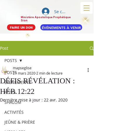
Se connecter
Ministère Apostolique Prophétique
Sion
ÉVÉNEMENTS À VENIR
FAIRE UN DON
Post
POSTS
mapseglise
POSTS
21 mars 2020
2 min de lecture
DÉFIS RÉVÉLATION :
ÉVÉNEMENTS
HÉB.12:22
FÊTES
Dernière mise à jour :
22 avr. 2020
SHALOM
ACTIVITÉS
JEÛNE & PRIÈRE