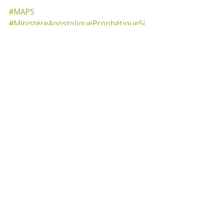
#MAPS
#MinistèreApostoliqueProphétiqueSi
on
#défis
#BEST
#Parole
#méditation
#confinement
#ResteChezToi
#ParoleDeRévélation
RÉPONSES DÉFIS PAROLE
Posts récents
Voir tout