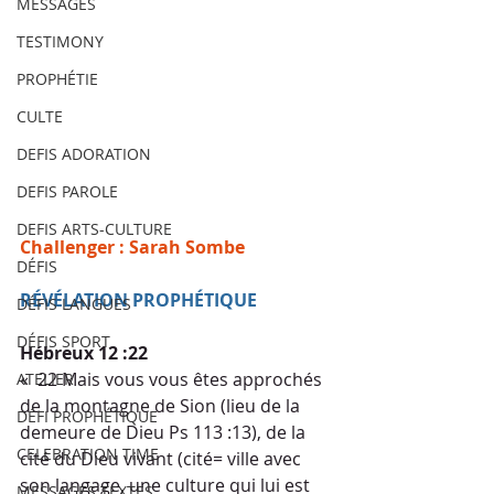
MESSAGES
TESTIMONY
PROPHÉTIE
CULTE
DEFIS ADORATION
DEFIS PAROLE
DEFIS ARTS-CULTURE
Challenger : Sarah Sombe
DÉFIS
RÉVÉLATION PROPHÉTIQUE
DÉFIS LANGUES
DÉFIS SPORT
Hébreux 12 :22
«  22 Mais vous vous êtes approchés 
ATELIER
de la montagne de Sion (lieu de la  
DÉFI PROPHÉTIQUE
demeure de Dieu Ps 113 :13), de la 
CELEBRATION TIME
cité du Dieu vivant (cité= ville avec  
son langage, une culture qui lui est 
MESSAGES TEXTES