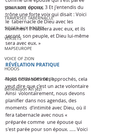
pour son  époux. 3 Et j'entendis du 
SEMINAIRE COUPLE
trône une forte voix qui disait : Voici 
TRAVERSEE TABERNACLE
le  tabernacle de Dieu avec les 
SIEGER AUX PORTES
hommes ! Il habitera avec eux, et ils 
seront  son peuple, et Dieu lui-même 
VERSETS
sera avec eux. »
MAPSEUROPE
VOICE OF ZION
RÉVÉLATION PRATIQUE
HODOS
Nous nous sommes approchés, cela 
40 JRS OFFRANDES DE JP
veut dire que c’est un acte volontaire
Beneiksyon An Jézi
Ainsi  volontairement, nous devons 
planifier dans nos agendas, des 
moments  d’intimité avec Dieu, où il 
fera tabernacle avec nous « 
préparée comme  une épouse qui 
s'est parée pour son époux. ….. Voici 