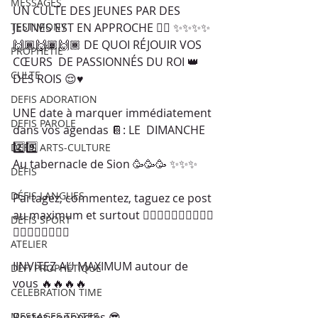
MESSAGES
UN CULTE DES JEUNES PAR DES 
TESTIMONY
JEUNES EST EN APPROCHE 🕵🏽 ✨✨✨✨
🙌🏾🙌🏾🙌🏾 DE QUOI RÉJOUIR VOS 
PROPHÉTIE
CŒURS  DE PASSIONNÉS DU ROI 👑 
CULTE
DES ROIS 😌♥️
DEFIS ADORATION
UNE date à marquer immédiatement 
DEFIS PAROLE
dans vos agendas 📔: LE  DIMANCHE 
2️⃣9️⃣ 
DEFIS ARTS-CULTURE
Au tabernacle de Sion 🥳🥳🥳 ✨✨✨
DÉFIS
DÉFIS LANGUES
Partagez, commentez, taguez ce post 
au maximum et surtout ☝🏾☝🏾☝🏾☝🏾☝🏾
DÉFIS SPORT
☝🏾☝🏾✨✨✨✨ 
ATELIER
IINVITEZ AU MAXIMUM autour de 
DÉFI PROPHÉTIQUE
vous 🔥🔥🔥🔥 
CELEBRATION TIME
MESSAGES TEXTES
Restez connectés 😎