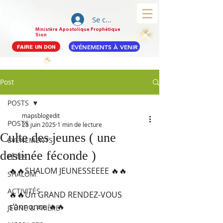
Se connecter
Ministère Apostolique Prophétique
Sion
ÉVÉNEMENTS À VENIR
FAIRE UN DON
Post
POSTS
mapsblogedit
POSTS
25 juin 2025
1 min de lecture
Culte des jeunes ( une
ÉVÉNEMENTS
destinée féconde )
FÊTES
🔥🔥SHALOM JEUNESSEEEE 🔥🔥
SHALOM
ACTIVITÉS
🔥🔥Un GRAND RENDEZ-VOUS 
s’annonce 🔥🔥
JEÛNE & PRIÈRE